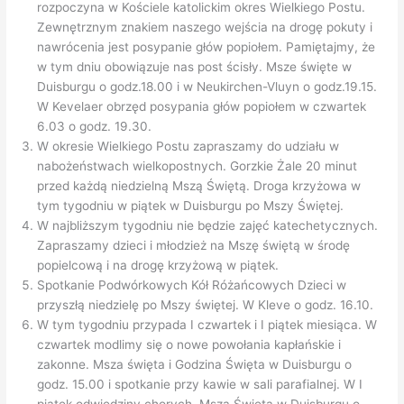
rozpoczyna w Kościele katolickim okres Wielkiego Postu.
Zewnętrznym znakiem naszego wejścia na drogę pokuty i
nawrócenia jest posypanie głów popiołem. Pamiętajmy, że
w tym dniu obowiązuje nas post ścisły. Msze święte w
Duisburgu o godz.18.00 i w Neukirchen-Vluyn o godz.19.15.
W Kevelaer obrzęd posypania głów popiołem w czwartek
6.03 o godz. 19.30.
W okresie Wielkiego Postu zapraszamy do udziału w
nabożeństwach wielkopostnych. Gorzkie Żale 20 minut
przed każdą niedzielną Mszą Świętą. Droga krzyżowa w
tym tygodniu w piątek w Duisburgu po Mszy Świętej.
W najbliższym tygodniu nie będzie zajęć katechetycznych.
Zapraszamy dzieci i młodzież na Mszę świętą w środę
popielcową i na drogę krzyżową w piątek.
Spotkanie Podwórkowych Kół Różańcowych Dzieci w
przyszłą niedzielę po Mszy świętej. W Kleve o godz. 16.10.
W tym tygodniu przypada I czwartek i I piątek miesiąca. W
czwartek modlimy się o nowe powołania kapłańskie i
zakonne. Msza święta i Godzina Święta w Duisburgu o
godz. 15.00 i spotkanie przy kawie w sali parafialnej. W I