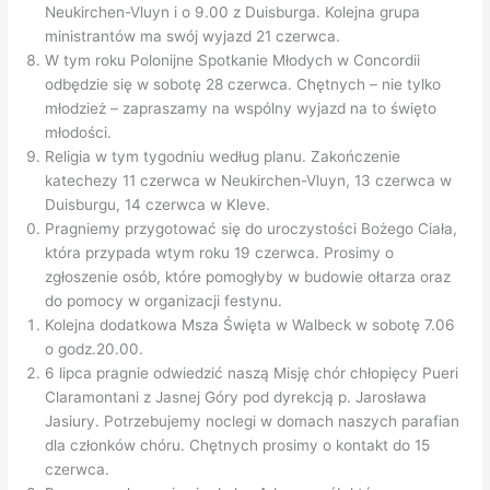
Neukirchen-Vluyn i o 9.00 z Duisburga. Kolejna grupa
ministrantów ma swój wyjazd 21 czerwca.
W tym roku Polonijne Spotkanie Młodych w Concordii
odbędzie się w sobotę 28 czerwca. Chętnych – nie tylko
młodzież – zapraszamy na wspólny wyjazd na to święto
młodości.
Religia w tym tygodniu według planu. Zakończenie
katechezy 11 czerwca w Neukirchen-Vluyn, 13 czerwca w
Duisburgu, 14 czerwca w Kleve.
Pragniemy przygotować się do uroczystości Bożego Ciała,
która przypada wtym roku 19 czerwca. Prosimy o
zgłoszenie osób, które pomogłyby w budowie ołtarza oraz
do pomocy w organizacji festynu.
Kolejna dodatkowa Msza Święta w Walbeck w sobotę 7.06
o godz.20.00.
6 lipca pragnie odwiedzić naszą Misję chór chłopięcy Pueri
Claramontani z Jasnej Góry pod dyrekcją p. Jarosława
Jasiury. Potrzebujemy noclegi w domach naszych parafian
dla członków chóru. Chętnych prosimy o kontakt do 15
czerwca.