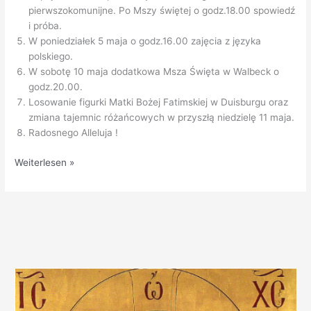
pierwszokomunijne. Po Mszy świętej o godz.18.00 spowiedź
i próba.
W poniedziałek 5 maja o godz.16.00 zajęcia z języka
polskiego.
W sobotę 10 maja dodatkowa Msza Święta w Walbeck o
godz.20.00.
Losowanie figurki Matki Bożej Fatimskiej w Duisburgu oraz
zmiana tajemnic różańcowych w przyszłą niedzielę 11 maja.
Radosnego Alleluja !
Ogłoszenia
Weiterlesen »
duszpasterskie
4.05.2014