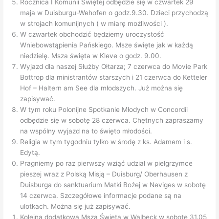
Rocznica I Komunii Świętej odbędzie się w czwartek 29
maja w Duisburgu-Wehofen o godz.9.30. Dzieci przychodzą
w strojach komunijnych ( w miarę możliwości ).
W czwartek obchodzić będziemy uroczystość
Wniebowstąpienia Pańskiego. Msze święte jak w każdą
niedzielę. Msza święta w Kleve o godz. 9.00.
Wyjazd dla naszej Służby Ołtarza; 7 czerwca do Movie Park
Bottrop dla ministrantów starszych i 21 czerwca do Ketteler
Hof – Haltern am See dla młodszych. Już można się
zapisywać.
W tym roku Polonijne Spotkanie Młodych w Concordii
odbędzie się w sobotę 28 czerwca. Chętnych zapraszamy
na wspólny wyjazd na to święto młodości.
Religia w tym tygodniu tylko w środę z ks. Adamem i s.
Edytą.
Pragniemy po raz pierwszy wziąć udział w pielgrzymce
pieszej wraz z Polską Misją – Duisburg/ Oberhausen z
Duisburga do sanktuarium Matki Bożej w Neviges w sobotę
14 czerwca. Szczegółowe informacje podane są na
ulotkach. Można się już zapisywać.
Kolejna dodatkowa Msza Święta w Walbeck w sobotę 31.05