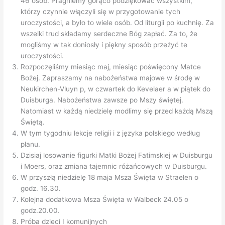
46 osób. Pragniemy gorąco podziękować wszystkim,
którzy czynnie włączyli się w przygotowanie tych
uroczystości, a było to wiele osób. Od liturgii po kuchnię. Za
wszelki trud składamy serdeczne Bóg zapłać. Za to, że
mogliśmy w tak doniosły i piękny sposób przeżyć te
uroczystości.
Rozpoczęliśmy miesiąc maj, miesiąc poświęcony Matce
Bożej. Zapraszamy na nabożeństwa majowe w środę w
Neukirchen-Vluyn p, w czwartek do Kevelaer a w piątek do
Duisburga. Nabożeństwa zawsze po Mszy świętej.
Natomiast w każdą niedzielę modlimy się przed każdą Mszą
Świętą.
W tym tygodniu lekcje religii i z języka polskiego według
planu.
Dzisiaj losowanie figurki Matki Bożej Fatimskiej w Duisburgu
i Moers, oraz zmiana tajemnic różańcowych w Duisburgu.
W przyszłą niedzielę 18 maja Msza Święta w Straelen o
godz. 16.30.
Kolejna dodatkowa Msza Święta w Walbeck 24.05 o
godz.20.00.
Próba dzieci I komunijnych