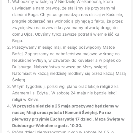
Wchodzimy w kolejną V Niedzielę Wielkanocną, która
uświadamia nam prawdę, że staliśmy się przybranymi
dziećmi Boga. Chrystus gromadząc nas dzisiaj w Kościele,
pragnie obdarzać nas wolnością płynącą z faktu, że przez
zwycięstwo na drzewie krzyża mamy otwartą drogę do
domu Ojca. Obyśmy tylko zawsze potrafili wiernie iść ku
Bogu.
Przeżywamy miesiąc maj, miesiąc poświęcony Matce
Bożej. Zapraszamy na nabożeństwa majowe w środę do
Neukirchen-Vluyn, w czwartek do Kevelaer a w piątek do
Duisburga. Nabożeństwa zawsze po Mszy świętej.
Natomiast w każdą niedzielę modlimy się przed każdą Mszą
Świętą.
W tym tygodniu j. polski wg. planu oraz lekcje religii z ks.
Adamem i s. Edytą . W sobotę 24 maja nie będzie lekcji
religii w Kleve.
W przyszłą niedzielę 25 maja przeżywać będziemy w
naszej Misji uroczystość I Komunii Świętej. Po raz
pierwszy przyjmie Eucharystię 17 dzieci. Msza Święta w
Duisburgu-Wehofen o godz. 10.30.
Próba dzieci pierwszokomunijnych w sobotę 24.05. o