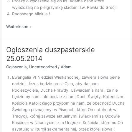
Proszę o zgłoszenie się do ks. Adama osób które
wyjeżdżają na pielgrzymkę śladami św. Pawła do Grecji.
Radosnego Alleluja !
Ogłoszenia
Weiterlesen »
duszpasterskie
1.06.2014
Ogłoszenia duszpasterskie
25.05.2014
Ogłoszenia
,
Uncategorized
/
Adam
Ewangelia VI Niedzieli Wielkanocnej, zawiera słowa pełne
nadziei. Jezus będzie prosił Ojca, aby dał nam
Pocieszyciela, Ducha Prawdy. Uświadamia nam , że nie
będziemy sami, ale będzie z nami Duch Święty. Katechizm
Kościoła Katolickiego przypomina nam, że obecność Ducha
Świętego poznajemy: w Pismach, które On natchnął; w
Tradycji, której zawsze aktualnymi świadkami są Ojcowie
Kościoła; w Nauczycielskim Urzędzie Kościoła, któremu On
asystuje; w liturgii sakramentalnej, przez której słowa i