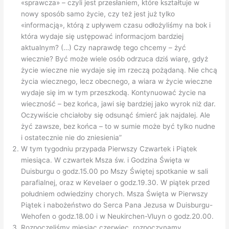
«sprawcza» – czyli jest przesłaniem, które kształtuje w
nowy sposób samo życie, czy też jest już tylko
«informacją», którą z upływem czasu odłożyliśmy na bok i
która wydaje się ustępować informacjom bardziej
aktualnym? (…) Czy naprawdę tego chcemy – żyć
wiecznie? Być może wiele osób odrzuca dziś wiarę, gdyż
życie wieczne nie wydaje się im rzeczą pożądaną. Nie chcą
życia wiecznego, lecz obecnego, a wiara w życie wieczne
wydaje się im w tym przeszkodą. Kontynuować życie na
wieczność – bez końca, jawi się bardziej jako wyrok niż dar.
Oczywiście chciałoby się odsunąć śmierć jak najdalej. Ale
żyć zawsze, bez końca – to w sumie może być tylko nudne
i ostatecznie nie do zniesienia”
W tym tygodniu przypada Pierwszy Czwartek i Piątek
miesiąca. W czwartek Msza św. i Godzina Święta w
Duisburgu o godz.15.00 po Mszy Świętej spotkanie w sali
parafialnej, oraz w Kevelaer o godz.19.30. W piątek przed
południem odwiedziny chorych. Msza Święta w Pierwszy
Piątek i nabożeństwo do Serca Pana Jezusa w Duisburgu-
Wehofen o godz.18.00 i w Neukirchen-Vluyn o godz.20.00.
Rozpoczęliśmy miesiąc czerwiec, rozpoczynamy