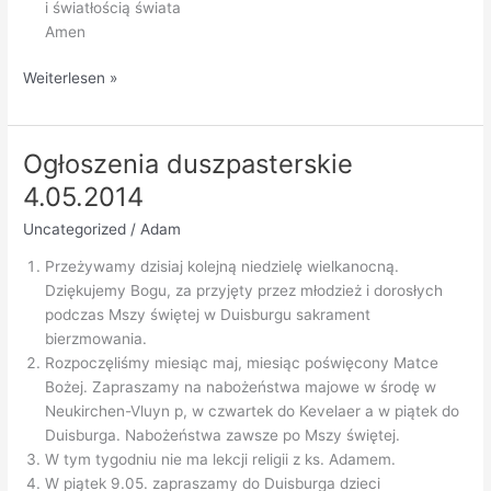
i światłością świata
Amen
Ogłoszenia
Weiterlesen »
duszpasterskie
11.05.2014
Ogłoszenia duszpasterskie
4.05.2014
Uncategorized
/
Adam
Przeżywamy dzisiaj kolejną niedzielę wielkanocną.
Dziękujemy Bogu, za przyjęty przez młodzież i dorosłych
podczas Mszy świętej w Duisburgu sakrament
bierzmowania.
Rozpoczęliśmy miesiąc maj, miesiąc poświęcony Matce
Bożej. Zapraszamy na nabożeństwa majowe w środę w
Neukirchen-Vluyn p, w czwartek do Kevelaer a w piątek do
Duisburga. Nabożeństwa zawsze po Mszy świętej.
W tym tygodniu nie ma lekcji religii z ks. Adamem.
W piątek 9.05. zapraszamy do Duisburga dzieci