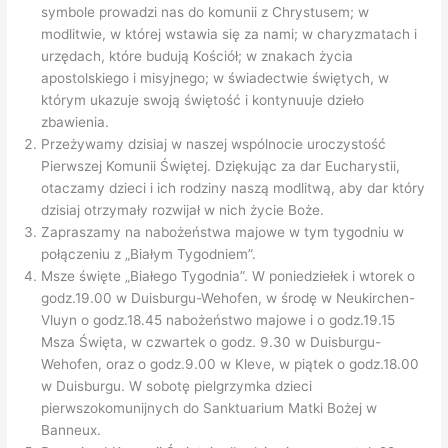
symbole prowadzi nas do komunii z Chrystusem; w
modlitwie, w której wstawia się za nami; w charyzmatach i
urzędach, które budują Kościół; w znakach życia
apostolskiego i misyjnego; w świadectwie świętych, w
którym ukazuje swoją świętość i kontynuuje dzieło
zbawienia.
Przeżywamy dzisiaj w naszej wspólnocie uroczystość
Pierwszej Komunii Świętej. Dziękując za dar Eucharystii,
otaczamy dzieci i ich rodziny naszą modlitwą, aby dar który
dzisiaj otrzymały rozwijał w nich życie Boże.
Zapraszamy na nabożeństwa majowe w tym tygodniu w
połączeniu z „Białym Tygodniem”.
Msze święte „Białego Tygodnia”. W poniedziełek i wtorek o
godz.19.00 w Duisburgu-Wehofen, w środę w Neukirchen-
Vluyn o godz.18.45 nabożeństwo majowe i o godz.19.15
Msza Święta, w czwartek o godz. 9.30 w Duisburgu-
Wehofen, oraz o godz.9.00 w Kleve, w piątek o godz.18.00
w Duisburgu. W sobotę pielgrzymka dzieci
pierwszokomunijnych do Sanktuarium Matki Bożej w
Banneux.