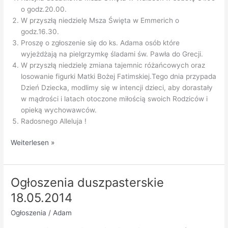
o godz.20.00.
W przyszłą niedzielę Msza Święta w Emmerich o
godz.16.30.
Proszę o zgłoszenie się do ks. Adama osób które
wyjeżdżają na pielgrzymkę śladami św. Pawła do Grecji.
W przyszłą niedzielę zmiana tajemnic różańcowych oraz
losowanie figurki Matki Bożej Fatimskiej.Tego dnia przypada
Dzień Dziecka, modlimy się w intencji dzieci, aby dorastały
w mądrości i latach otoczone miłością swoich Rodziców i
opieką wychowawców.
Radosnego Alleluja !
Ogłoszenia
Weiterlesen »
duszpasterskie
25.05.2014
Ogłoszenia duszpasterskie
18.05.2014
Ogłoszenia
/
Adam