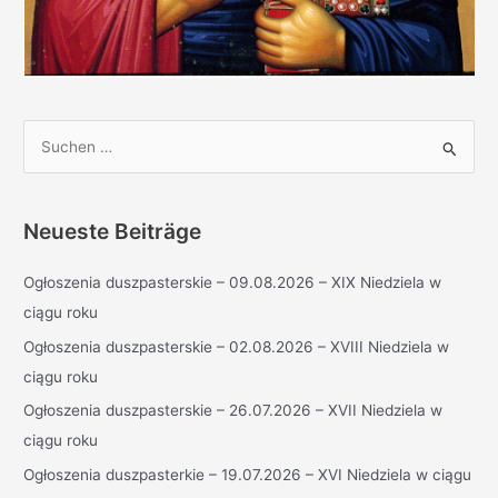
S
u
c
h
Neueste Beiträge
e
Ogłoszenia duszpasterskie – 09.08.2026 – XIX Niedziela w
n
ciągu roku
n
a
Ogłoszenia duszpasterskie – 02.08.2026 – XVIII Niedziela w
c
ciągu roku
h
Ogłoszenia duszpasterskie – 26.07.2026 – XVII Niedziela w
:
ciągu roku
Ogłoszenia duszpasterkie – 19.07.2026 – XVI Niedziela w ciągu