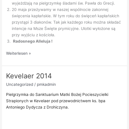
wyjeżdżają na pielgrzymkę śladami św. Pawła do Grecji.
20 maja przeżywamy w naszej wspólnocie zakonnej
święcenia kapłańskie. W tym roku do święceń kapłańskich
przystąpi 3 diakonów. Tak jak każdego roku można składać
intencje na Msze Święte prymicyjne. Ulotki wyłożone są
przy wyjściu z kościoła.
Radosnego Alleluja !
Ogłoszenia
Weiterlesen »
duszpasterskie
18.05.2014
Kevelaer 2014
Uncategorized
/
pmkadmin
Pielgrzymka do Sanktuarium Matki Bożej Pocieszycielki
Strapionych w Kevelaer pod przewodnictwem ks. bpa
Antoniego Dydycza z Drohiczyna.