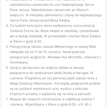
nabożeństwa czerwcowe ku czci Najświętszego Serca
Pana Jezusa. Nabożeństwa czerwcowe po Mszach
świętych. W niedzielę odmawiamy Litanię do Najświętszego
Serca Pana Jezusa przed Mszą Świętą.
Za tydzień kończymy okres wielkanocny uroczystością
Zesłania Ducha św. Msze święte w niedzielę i poniedziałek
jak w każdą niedzielę. W poniedziałek również Msza Święta,
w Kleve o godz.9.00.
Peregrynacja obrazu Jezusa Miłosiernego w naszej Misji
odbędzie się od 11 do 15 czerwca. Nauki podczas
peregrynacji wygłosi ks. Wiesław Hus Michalita, misjonarz z
Dominikany.
Gorąco zachęcamy do wzięcia udziału w pieszej
pielgrzymce do sanktuarium Matki Bożej w Neviges 14
czerwca. Pragniemy po raz pierwszy pójść pieszo wraz z
Misją Duisburg-Oberhausen. Szczegóły pielgrzymki podane
są na ulotkach wyłożonych przy wyjściu z kościoła.
Chętnych prosimy o zapisanie się na listę w zakrystii.
Wyjazd dla naszych ministrantów w najbliższą sobotę 7
czerwca. Wyjeżdżamy z Kleve o godz.8.00, o 8. 45 z