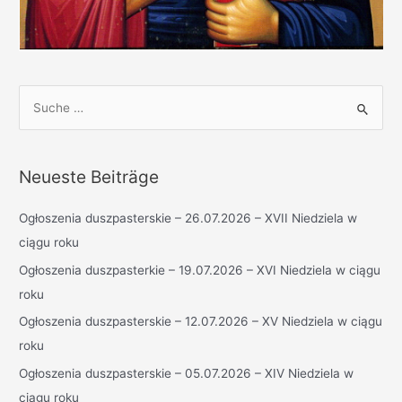
S
u
c
h
Neueste Beiträge
e
n
Ogłoszenia duszpasterskie – 26.07.2026 – XVII Niedziela w
n
ciągu roku
a
Ogłoszenia duszpasterkie – 19.07.2026 – XVI Niedziela w ciągu
c
roku
h
Ogłoszenia duszpasterskie – 12.07.2026 – XV Niedziela w ciągu
:
roku
Ogłoszenia duszpasterskie – 05.07.2026 – XIV Niedziela w
ciągu roku