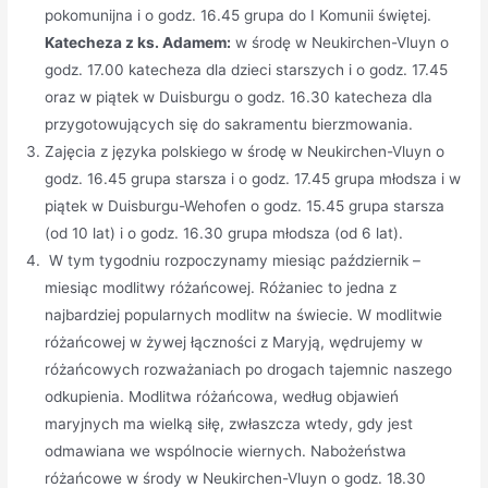
pokomunijna i o godz. 16.45 grupa do I Komunii świętej.
Katecheza z ks. Adamem:
w środę w Neukirchen-Vluyn o
godz. 17.00 katecheza dla dzieci starszych i o godz. 17.45
oraz w piątek w Duisburgu o godz. 16.30 katecheza dla
przygotowujących się do sakramentu bierzmowania.
Zajęcia z języka polskiego w środę w Neukirchen-Vluyn o
godz. 16.45 grupa starsza i o godz. 17.45 grupa młodsza i w
piątek w Duisburgu-Wehofen o godz. 15.45 grupa starsza
(od 10 lat) i o godz. 16.30 grupa młodsza (od 6 lat).
W tym tygodniu rozpoczynamy miesiąc październik –
miesiąc modlitwy różańcowej. Różaniec to jedna z
najbardziej popularnych modlitw na świecie. W modlitwie
różańcowej w żywej łączności z Maryją, wędrujemy w
różańcowych rozważaniach po drogach tajemnic naszego
odkupienia. Modlitwa różańcowa, według objawień
maryjnych ma wielką siłę, zwłaszcza wtedy, gdy jest
odmawiana we wspólnocie wiernych. Nabożeństwa
różańcowe w środy w Neukirchen-Vluyn o godz. 18.30