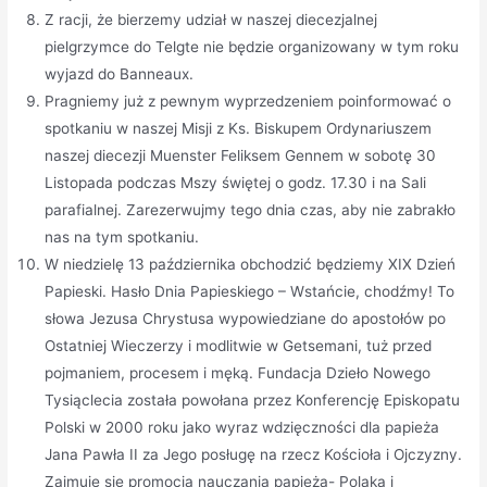
Z racji, że bierzemy udział w naszej diecezjalnej
pielgrzymce do Telgte nie będzie organizowany w tym roku
wyjazd do Banneaux.
Pragniemy już z pewnym wyprzedzeniem poinformować o
spotkaniu w naszej Misji z Ks. Biskupem Ordynariuszem
naszej diecezji Muenster Feliksem Gennem w sobotę 30
Listopada podczas Mszy świętej o godz. 17.30 i na Sali
parafialnej. Zarezerwujmy tego dnia czas, aby nie zabrakło
nas na tym spotkaniu.
W niedzielę 13 października obchodzić będziemy XIX Dzień
Papieski. Hasło Dnia Papieskiego – Wstańcie, chodźmy! To
słowa Jezusa Chrystusa wypowiedziane do apostołów po
Ostatniej Wieczerzy i modlitwie w Getsemani, tuż przed
pojmaniem, procesem i męką. Fundacja Dzieło Nowego
Tysiąclecia została powołana przez Konferencję Episkopatu
Polski w 2000 roku jako wyraz wdzięczności dla papieża
Jana Pawła II za Jego posługę na rzecz Kościoła i Ojczyzny.
Zajmuje się promocją nauczania papieża- Polaka i