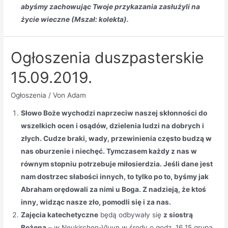
abyśmy zachowując Twoje przykazania zasłużyli na
życie wieczne (Mszał: kolekta).
Ogłoszenia duszpasterskie
15.09.2019.
Ogłoszenia
/ Von
Adam
Słowo Boże wychodzi naprzeciw naszej skłonności do
wszelkich ocen i osądów, dzielenia ludzi na dobrych i
złych. Cudze braki, wady, przewinienia często budzą w
nas oburzenie i niechęć. Tymczasem każdy z nas w
równym stopniu potrzebuje miłosierdzia. Jeśli dane jest
nam dostrzec słabości innych, to tylko po to, byśmy jak
Abraham orędowali za nimi u Boga. Z nadzieją, że ktoś
inny, widząc nasze zło, pomodli się i za nas.
Zajęcia katechetyczne
będą odbywały się
z siostrą
Bożeną
– w Neukirchen-Vluyn w środy o godz. 16.15 grupa