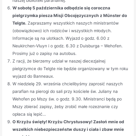
naszej biblioteki parafialnej.
W sobotę 5 października odbędzie się coroczna
pielgrzymka piesza Misji Obcojęzycznych z Münster do
Telgte.
Zapraszamy wszystkich naszych ministrantów
(obowiązkowo) ich rodziców i wszystkich młodych.
Informacje są na ulotkach. Wyjazd o godz. 6.00 z
Neukirchen-Vluyn i o godz. 6.30 z Duisburga – Wehofen.
Prosimy już o zapisy na autobus.
Z racji, że bierzemy udział w naszej diecezjalnej
pielgrzymce do Telgte nie będzie organizowany w tym roku
wyjazd do Banneaux.
W niedzielę 29. września chcielibyśmy zaprosić naszych
parafian na pierogi do sali przy kościele św. Juliany na
Wehofen po Mszy św. o godz. 9.30. Ministranci będą po
Mszy zbierać zapisy, żeby zrobić małe rozeznanie czy
opłaca sią lepić…
O Krzyżu święty! Krzyżu Chrystusowy! Zasłoń mnie od
wszelkich niebezpieczeństw duszy i ciała i zbaw mnie