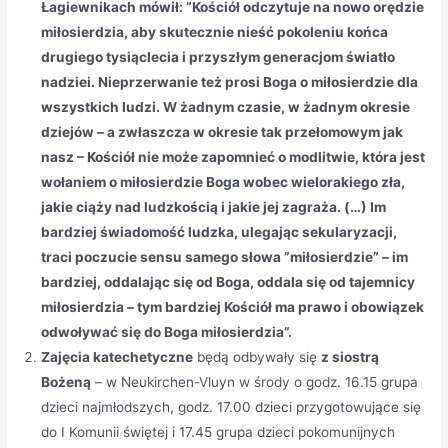
Łagiewnikach mówił: ”Kościół odczytuje na nowo orędzie
miłosierdzia, aby skutecznie nieść pokoleniu końca
drugiego tysiąclecia i przyszłym generacjom światło
nadziei. Nieprzerwanie też prosi Boga o miłosierdzie dla
wszystkich ludzi. W żadnym czasie, w żadnym okresie
dziejów – a zwłaszcza w okresie tak przełomowym jak
nasz – Kościół nie może zapomnieć o modlitwie, która jest
wołaniem o miłosierdzie Boga wobec wielorakiego zła,
jakie ciąży nad ludzkością i jakie jej zagraża. (…) Im
bardziej świadomość ludzka, ulegając sekularyzacji,
traci poczucie sensu samego słowa ”miłosierdzie” – im
bardziej, oddalając się od Boga, oddala się od tajemnicy
miłosierdzia – tym bardziej Kościół ma prawo i obowiązek
odwoływać się do Boga miłosierdzia”.
Zajęcia katechetyczne
będą odbywały się
z siostrą
Bożeną
– w Neukirchen-Vluyn w środy o godz. 16.15 grupa
dzieci najmłodszych, godz. 17.00 dzieci przygotowujące się
do I Komunii świętej i 17.45 grupa dzieci pokomunijnych