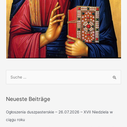
S
u
c
h
Neueste Beiträge
e
n
Ogłoszenia duszpasterskie – 26.07.2026 – XVII Niedziela w
n
ciągu roku
a