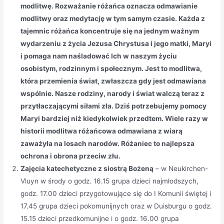
modlitwę. Rozważanie różańca oznacza odmawianie
modlitwy oraz medytację w tym samym czasie. Każda z
tajemnic różańca koncentruje się na jednym ważnym
wydarzeniu z życia Jezusa Chrystusa i jego matki, Maryi
i pomaga nam naśladować Ich w naszym życiu
osobistym, rodzinnym i społecznym. Jest to modlitwa,
która przemienia świat, zwłaszcza gdy jest odmawiana
wspólnie. Nasze rodziny, narody i świat walczą teraz z
przytłaczającymi siłami zła. Dziś potrzebujemy pomocy
Maryi bardziej niż kiedykolwiek przedtem. Wiele razy w
historii modlitwa różańcowa odmawiana z wiarą
zaważyła na losach narodów. Różaniec to najlepsza
ochrona i obrona przeciw złu.
Zajęcia katechetyczne z siostrą Bożeną
– w Neukirchen-
Vluyn w środy o godz. 16.15 grupa dzieci najmłodszych,
godz. 17.00 dzieci przygotowujące się do I Komunii świętej i
17.45 grupa dzieci pokomunijnych oraz w Duisburgu o godz.
15.15 dzieci przedkomunijne i o godz. 16.00 grupa