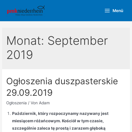
Zum
Menü
Inhalt
Main
springen
Menu
Monat:
September
2019
Ogłoszenia duszpasterskie
29.09.2019
Ogłoszenia
/ Von
Adam
Październik, który rozpoczynamy nazywany jest
miesiącem różańcowym. Kościół w tym czasie,
szczególnie zaleca tę prostą i zarazem głęboką