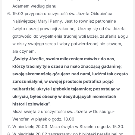
Adamem według planu.
19.03 przypada uroczystość św. Józefa Oblubieńca
Najświętszej Maryi Panny. Jest to również patronalne
święto naszej prowincji zakonnej. Uczmy się od św. Józefa
gotowości do wypełnienia trudnej woli Bożej, zaufania Bogu
w ciszy swojego serca i wiary potwierdzonej nie słowem,
ale czynem.
„Święty Józefie, swoim milczeniem mówisz do nas,
którzy tracimy tyle czasu na mało znaczącą gadaninę;
swoją skromnością górujesz nad nami, ludźmi tak często
zarozumiałymi; w swojej prostocie potrafisz pojąć
najbardziej ukryte i głębokie tajemnice; pozostając w
ukryciu, byłeś obecny w decydujących momentach
historii człowieka”.
Msza święta z uroczystości św. Józefa w Duisburgu-
Wehofen w piątek o godz. 18.00.
W niedzielę 20.03. Msza święta w Straelen o godz. 15.30.
W niedzielę 20.02 zapraszamy do biblioteki parafialnej po