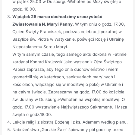
w piątek 25.03 w Duisburgu-Wehofen po Mszy świętej o
godz. 18.00.
W piątek 25 marca obchodzimy uroczystość
Zwiastowania N. Maryi Panny.
W tym dniu o godz. 17.00,
Ojciec Święty Franciszek, podczas celebracji pokutnej w
Bazylice św. Piotra w Watykanie, poświęci Rosję i Ukrainę
Niepokalanemu Sercu Maryi.
W tym samym czasie, tego samego aktu dokona w Fatimie
kardynał Konrad Krajewski jako wysłannik Ojca Świętego.
Papież zaprasza, aby tego dnia duchowieństwo i wierni
gromadzili się w katedrach, sanktuariach maryjnych i
kościołach, włączając się w modlitwę o pokój w Ukrainie i
na całym świecie. Zapraszamy na godz. 17.00 do kościoła
św. Juliany w Duisburgu-Wehofen na wspólną modlitwę. O
godz. 17.00 wystawienie Najświętszego Sakramentu i Msza
święta o godz.18.00.
Lekcje religii z siostrą Bożeną i z ks. Adamem według planu.
Nabożeństwo „Gorzkie Żale” śpiewamy pół godziny przed