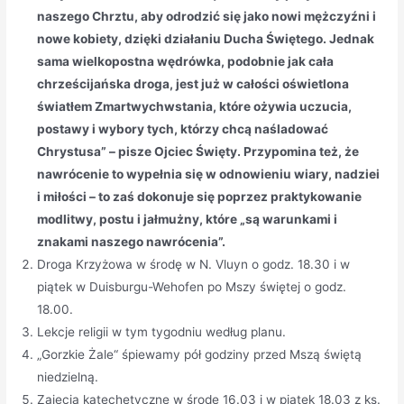
naszego Chrztu, aby odrodzić się jako nowi mężczyźni i
nowe kobiety, dzięki działaniu Ducha Świętego. Jednak
sama wielkopostna wędrówka, podobnie jak cała
chrześcijańska droga, jest już w całości oświetlona
światłem Zmartwychwstania, które ożywia uczucia,
postawy i wybory tych, którzy chcą naśladować
Chrystusa” – pisze Ojciec Święty. Przypomina też, że
nawrócenie to wypełnia się w odnowieniu wiary, nadziei
i miłości – to zaś dokonuje się poprzez praktykowanie
modlitwy, postu i jałmużny, które „są warunkami i
znakami naszego nawrócenia”.
Droga Krzyżowa w środę w N. Vluyn o godz. 18.30 i w
piątek w Duisburgu-Wehofen po Mszy świętej o godz.
18.00.
Lekcje religii w tym tygodniu według planu.
„Gorzkie Żale“ śpiewamy pół godziny przed Mszą świętą
niedzielną.
Zajęcia katechetyczne w środę 16.03 i w piątek 18.03 z ks.