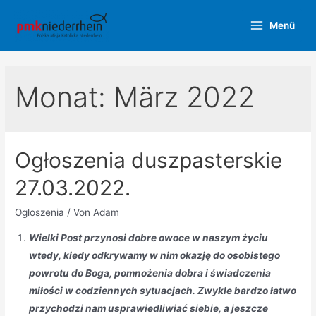
Zum
Menü
Inhalt
Main
springen
Menu
Monat:
März 2022
Ogłoszenia duszpasterskie
27.03.2022.
Ogłoszenia
/ Von
Adam
Wielki Post przynosi dobre owoce w naszym życiu
wtedy, kiedy odkrywamy w nim okazję do osobistego
powrotu do Boga, pomnożenia dobra i świadczenia
miłości w codziennych sytuacjach. Zwykle bardzo łatwo
przychodzi nam usprawiedliwiać siebie, a jeszcze