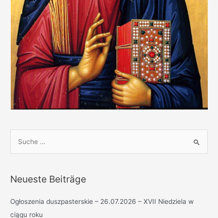
S
u
c
h
Neueste Beiträge
e
n
Ogłoszenia duszpasterskie – 26.07.2026 – XVII Niedziela w
n
ciągu roku