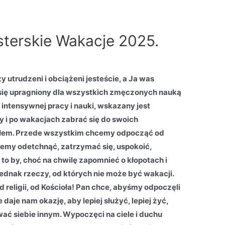
terskie Wakacje 2025.
 utrudzeni i obciążeni jesteście, a Ja was
 się upragniony dla wszystkich zmęczonych nauką
 intensywnej pracy i nauki, wskazany jest
 i po wakacjach zabrać się do swoich
ałem. Przede wszystkim chcemy odpocząć od
niemy odetchnąć, zatrzymać się, uspokoić,
to by, choć na chwilę zapomnieć o kłopotach i
ednak rzeczy, od których nie może być wakacji.
 religii, od Kościoła! Pan chce, abyśmy odpoczęli
aje nam okazję, aby lepiej służyć, lepiej żyć,
ać siebie innym. Wypoczęci na ciele i duchu