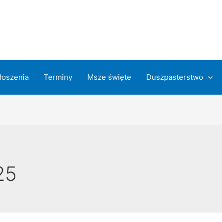
łoszenia
Terminy
Msze święte
Duszpasterstwo
25