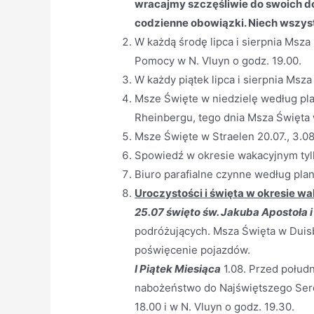
wracajmy szczęśliwie do swoich 
codzienne obowiązki. Niech wszys
W każdą środę lipca i sierpnia Msza
Pomocy w N. Vluyn o godz. 19.00.
W każdy piątek lipca i sierpnia Msz
Msze Święte w niedzielę według pla
Rheinbergu, tego dnia Msza Święta
Msze Święte w Straelen 20.07., 3.08 
Spowiedź w okresie wakacyjnym tyl
Biuro parafialne czynne według plan
Uroczystości i święta w okresie w
25.07 święto św. Jakuba Apostoła 
podróżujących. Msza Święta w Duisb
poświęcenie pojazdów.
I Piątek Miesiąca
1.08. Przed połud
nabożeństwo do Najświętszego Ser
18.00 i w N. Vluyn o godz. 19.30.