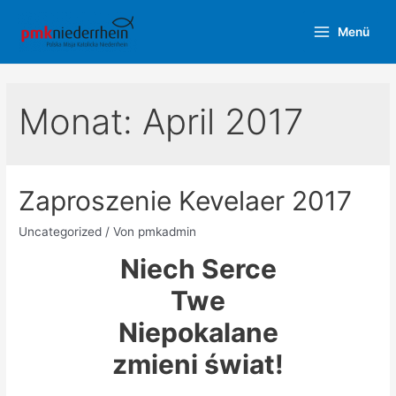
Zum
Menü
Inhalt
Main
springen
Menu
Monat:
April 2017
Zaproszenie Kevelaer 2017
Uncategorized
/ Von
pmkadmin
Niech Serce
Twe
Niepokalane
zmieni świat!