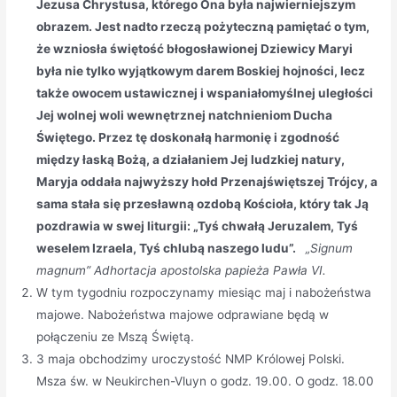
Jezusa Chrystusa, którego Ona była najwierniejszym
obrazem. Jest nadto rzeczą pożyteczną pamiętać o tym,
że wzniosła świętość błogosławionej Dziewicy Maryi
była nie tylko wyjątkowym darem Boskiej hojności, lecz
także owocem ustawicznej i wspaniałomyślnej uległości
Jej wolnej woli wewnętrznej natchnieniom Ducha
Świętego. Przez tę doskonałą harmonię i zgodność
między łaską Bożą, a działaniem Jej ludzkiej natury,
Maryja oddała najwyższy hołd Przenajświętszej Trójcy, a
sama stała się przesławną ozdobą Kościoła, który tak Ją
pozdrawia w swej liturgii: „Tyś chwałą Jeruzalem, Tyś
weselem Izraela, Tyś chlubą naszego ludu”.
„Signum
magnum” Adhortacja apostolska papieża Pawła VI.
W tym tygodniu rozpoczynamy miesiąc maj i nabożeństwa
majowe. Nabożeństwa majowe odprawiane będą w
połączeniu ze Mszą Świętą.
3 maja obchodzimy uroczystość NMP Królowej Polski.
Msza św. w Neukirchen-Vluyn o godz. 19.00. O godz. 18.00