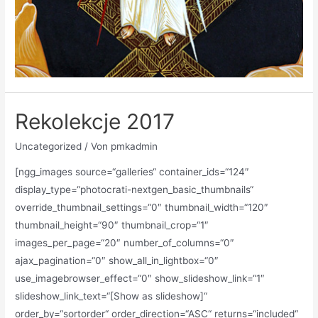
Rekolekcje 2017
Uncategorized
/ Von
pmkadmin
[ngg_images source=“galleries“ container_ids=“124″
display_type=“photocrati-nextgen_basic_thumbnails“
override_thumbnail_settings=“0″ thumbnail_width=“120″
thumbnail_height=“90″ thumbnail_crop=“1″
images_per_page=“20″ number_of_columns=“0″
ajax_pagination=“0″ show_all_in_lightbox=“0″
use_imagebrowser_effect=“0″ show_slideshow_link=“1″
slideshow_link_text=“[Show as slideshow]“
order_by=“sortorder“ order_direction=“ASC“ returns=“included“