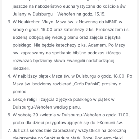
jeszcze na nabożeństwo eucharystyczne do kościoła św.
Juliany w Duisburgu – Wehofen na godz. 15.15.
W Neukirchen-Vluyn, Msza św. z Nowenną do MBNP w
środę o godz. 19.00 oraz katechezy z ks. Proboszczem i s.
Bożeną odbędą się według planu oraz zajęcia z języka
polskiego. Nie będzie katechezy z ks. Adamem. Po Mszy
św. zapraszamy na spotkanie biblijne podczas którego
rozważać będziemy słowa Ewangelii nadchodzącej
niedzieli.
W najbliższy piątek Msza św. w Duisburgu o godz. 18.00. Po
Mszy św. będziemy rozbierać „Grób Pański”, prosimy o
pomoc.
Lekcje religii i zajęcia z języka polskiego w piątek w
Duisburgu-Wehofen według planu.
W sobotę 29 kwietnia w Duisburgu-Wehofen o godz. 11.00,
próba dla dzieci przygotowujących się do I-Komunii św.
Już dziś serdecznie zapraszamy wszystkich na doroczną
pielgrzymkę do Sanktuarium Matki Bożej Pocieszycielki