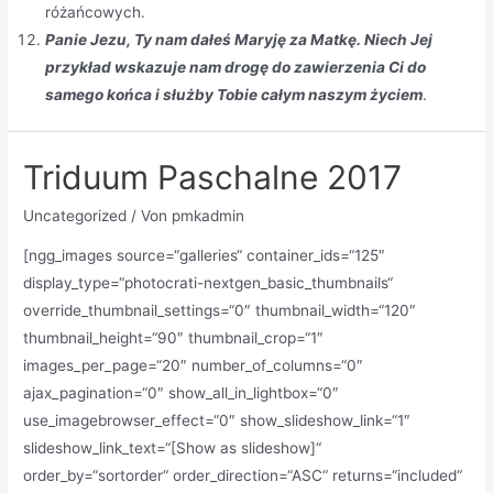
różańcowych.
Panie Jezu, Ty nam dałeś Maryję za Matkę. Niech Jej
przykład wskazuje nam drogę do zawierzenia Ci do
samego końca i służby Tobie całym naszym życiem
.
Triduum Paschalne 2017
Uncategorized
/ Von
pmkadmin
[ngg_images source=“galleries“ container_ids=“125″
display_type=“photocrati-nextgen_basic_thumbnails“
override_thumbnail_settings=“0″ thumbnail_width=“120″
thumbnail_height=“90″ thumbnail_crop=“1″
images_per_page=“20″ number_of_columns=“0″
ajax_pagination=“0″ show_all_in_lightbox=“0″
use_imagebrowser_effect=“0″ show_slideshow_link=“1″
slideshow_link_text=“[Show as slideshow]“
order_by=“sortorder“ order_direction=“ASC“ returns=“included“