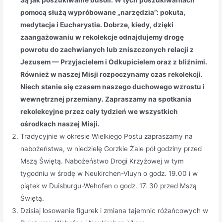
Są jak poszukiwanie busoli. W tych poszukiwaniach
pomocą służą wypróbowane „narzędzia”: pokuta,
medytacja i Eucharystia. Dobrze, kiedy, dzięki
zaangażowaniu w rekolekcje odnajdujemy drogę
powrotu do zachwianych lub zniszczonych relacji z
Jezusem — Przyjacielem i Odkupicielem oraz z bliźnimi.
Również w naszej Misji rozpoczynamy czas rekolekcji.
Niech stanie się czasem naszego duchowego wzrostu i
wewnętrznej przemiany. Zapraszamy na spotkania
rekolekcyjne przez cały tydzień we wszystkich
ośrodkach naszej Misji.
Tradycyjnie w okresie Wielkiego Postu zapraszamy na
nabożeństwa, w niedzielę Gorzkie Żale pół godziny przed
Mszą Świętą. Nabożeństwo Drogi Krzyżowej w tym
tygodniu w środę w Neukirchen-Vluyn o godz. 19.00 i w
piątek w Duisburgu-Wehofen o godz. 17. 30 przed Mszą
Świętą.
Dzisiaj losowanie figurek i zmiana tajemnic różańcowych w