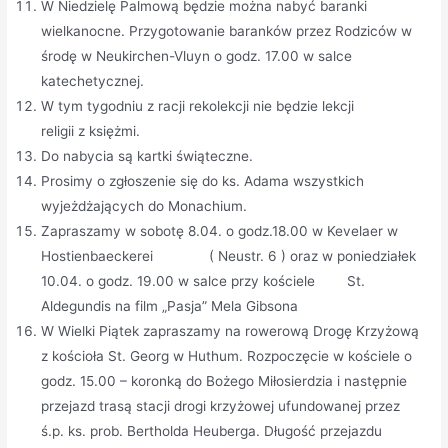
W Niedzielę Palmową będzie można nabyć baranki
wielkanocne. Przygotowanie baranków przez Rodziców w
środę w Neukirchen-Vluyn o godz. 17.00 w salce
katechetycznej.
W tym tygodniu z racji rekolekcji nie będzie lekcji
religii z księżmi.
Do nabycia są kartki świąteczne.
Prosimy o zgłoszenie się do ks. Adama wszystkich
wyjeżdżających do Monachium.
Zapraszamy w sobotę 8.04. o godz.18.00 w Kevelaer w
Hostienbaeckerei ( Neustr. 6 ) oraz w poniedziałek
10.04. o godz. 19.00 w salce przy kościele St.
Aldegundis na film „Pasja” Mela Gibsona
W Wielki Piątek zapraszamy na rowerową Drogę Krzyżową
z kościoła St. Georg w Huthum. Rozpoczęcie w kościele o
godz. 15.00 – koronką do Bożego Miłosierdzia i następnie
przejazd trasą stacji drogi krzyżowej ufundowanej przez
ś.p. ks. prob. Bertholda Heuberga. Długość przejazdu