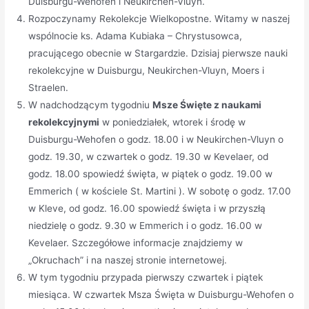
Duisburgu-Wehofen i Neukirchen-Vluyn.
Rozpoczynamy Rekolekcje Wielkopostne. Witamy w naszej
wspólnocie ks. Adama Kubiaka – Chrystusowca,
pracującego obecnie w Stargardzie. Dzisiaj pierwsze nauki
rekolekcyjne w Duisburgu, Neukirchen-Vluyn, Moers i
Straelen.
W nadchodzącym tygodniu
Msze Święte z naukami
rekolekcyjnymi
w poniedziałek, wtorek i środę w
Duisburgu-Wehofen o godz. 18.00 i w Neukirchen-Vluyn o
godz. 19.30, w czwartek o godz. 19.30 w Kevelaer, od
godz. 18.00 spowiedź święta, w piątek o godz. 19.00 w
Emmerich ( w kościele St. Martini ). W sobotę o godz. 17.00
w Kleve, od godz. 16.00 spowiedź święta i w przyszłą
niedzielę o godz. 9.30 w Emmerich i o godz. 16.00 w
Kevelaer. Szczegółowe informacje znajdziemy w
„Okruchach” i na naszej stronie internetowej.
W tym tygodniu przypada pierwszy czwartek i piątek
miesiąca. W czwartek Msza Święta w Duisburgu-Wehofen o