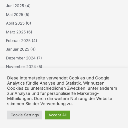
Juni 2025
(4)
Mai 2025
(5)
April 2025
(6)
März 2025
(6)
Februar 2025
(4)
Januar 2025
(4)
Dezember 2024
(7)
November 2024
(5)
Oktober 2024
(3)
Diese Internetseite verwendet Cookies und Google
Analytics für die Analyse und Statistik. Wir nutzen
September 2024
(4)
Cookies zu unterschiedlichen Zwecken, unter anderem
August 2024
(2)
zur Analyse und für personalisierte Marketing-
Mitteilungen. Durch die weitere Nutzung der Website
Juli 2024
(2)
stimmen Sie der Verwendung zu.
Juni 2024
(5)
Cookie Settings
Accept All
Mai 2024
(4)
April 2024
(4)