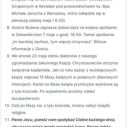
Strapionych w Kevelaer pod przewodnictwem ks. Bpa
Michała Janocha z Warszawy, która odbędzie się w
pierwszą sobotę maja ( 6.05).
Siostra Bożena zaprasza dziewczęta na kolejne spotkanie
w Gelsenkirchen 7 maja o godz. 16.00. Temat spotkania:
„Im bardziej zaufasz, tym więcej otrzymasz”. Bliższe
informacje u Siostry.
We wtorek 23 maja ośmiu diakonów z naszego
zgromadzenia zakonnego Księży Chrystusowców otrzyma
święcenia kapłańskie. Jak co roku każdy z wyświęconych
księży odprawi 15 Mszy świętych w podanych zbiorowych
intencjach. Kartki na Msze święte prymicyjne wyłożone są
z tyłu kościoła. Po wypełnieniu prosimy oddać
duszpasterzom.
Dziś po Mszy św. z tyłu kościoła, można nabyć książki
religijne.
Panie Jezu, pomóż nam spotykać Ciebie każdego dnia,
aby nasza wiara mogła pozostać żywa. Spraw także,