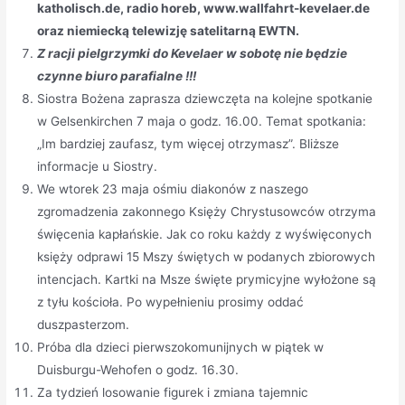
katholisch.de, radio horeb, www.wallfahrt-kevelaer.de
oraz niemiecką telewizję satelitarną EWTN.
Z racji pielgrzymki do Kevelaer w sobotę nie będzie
czynne biuro parafialne !!!
Siostra Bożena zaprasza dziewczęta na kolejne spotkanie
w Gelsenkirchen 7 maja o godz. 16.00. Temat spotkania:
„Im bardziej zaufasz, tym więcej otrzymasz”. Bliższe
informacje u Siostry.
We wtorek 23 maja ośmiu diakonów z naszego
zgromadzenia zakonnego Księży Chrystusowców otrzyma
święcenia kapłańskie. Jak co roku każdy z wyświęconych
księży odprawi 15 Mszy świętych w podanych zbiorowych
intencjach. Kartki na Msze święte prymicyjne wyłożone są
z tyłu kościoła. Po wypełnieniu prosimy oddać
duszpasterzom.
Próba dla dzieci pierwszokomunijnych w piątek w
Duisburgu-Wehofen o godz. 16.30.
Za tydzień losowanie figurek i zmiana tajemnic