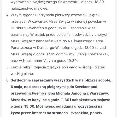
wystawienie Najświętszego Sakramentu i o godz. 18.30
nabożeństwo majowe.
W tym tygodniu przypada pierwszy czwartek i piątek
miesiąca. W czwartek Msza Święta w intencji powołań w
Duisburgu-Wehofen o godz. 15.00 i spotkanie w sali
parafialnej. W piątek przed południem odwiedziny chorych i
Msze Święte z nabożeństwem do Najświętszego Serca
Pana Jezusa w Duisburgu-Wehofen o godz. 18.00 (przed
Mszą Świętą o godz. 17.45 odmówimy Litanię Loretańską),
oraz w Neukirchen-Vluyn o godz. 19.30.
Lekcje religii i zajęcia z języka polskiego w środę i piątek
według planu.
Serdecznie zapraszamy wszystkich w najbliższą sobotę,
6 maja, na doroczną pielgrzymkę do Kevelaer pod
przewodnictwem ks. Bpa Michała Janocha z Warszawy.
Msza św. w bazylice o godz.11.30 i nabożeństwo majowe
o godz. 15.00. Możliwość oglądania uroczystości na
żywo przez internet na stronach – tvrodzina, pepetv,