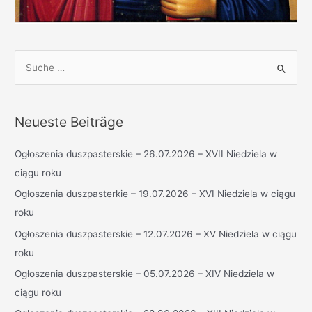
S
u
c
h
Neueste Beiträge
e
n
Ogłoszenia duszpasterskie – 26.07.2026 – XVII Niedziela w
n
ciągu roku
a
Ogłoszenia duszpasterkie – 19.07.2026 – XVI Niedziela w ciągu
c
roku
h
Ogłoszenia duszpasterskie – 12.07.2026 – XV Niedziela w ciągu
:
roku
Ogłoszenia duszpasterskie – 05.07.2026 – XIV Niedziela w
ciągu roku