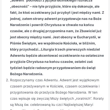
„adwent” pochodzi z języka łacińskiego i oznacza
„obecność” – nie tyle przyjście, które się dokonuje, ale
fakt, że ktoś oczekiwany już przybył i jest między nami. Z
jednej, zatem strony adwent przygotowuje nas na Boże
Narodzenie i powrót Chrystusa w chwale na końcu
czasów, ale z drugiej przypomina nam, że Zbawiciel już
jest obecny między nami. Jest obecny w Eucharystii, w
Piśmie Świętym, we wspólnocie Kościoła, w bliźnim,
który przychodzi…Liturgia trzech pierwszych niedziel
Adwentu będzie akcentować oczekiwanie na ostateczne
przyjście Chrystusa na końcu czasów, ostatni zaś
tydzień będzie radosnym przygotowaniem do świąt
Bożego Narodzenia.
Rozpoczynamy czas Adwentu. Adwent jest wyjątkowym
czasem przeżywanym w Kościele, czasem oczekiwania i
przygotowania do przeżycia Bożego Narodzenia. W ten
czas wpisuje się zwyczaj Mszy świętych „roratnich”. Roraty
są Mszą św. celebrowaną ku czci Najświętszej Maryi