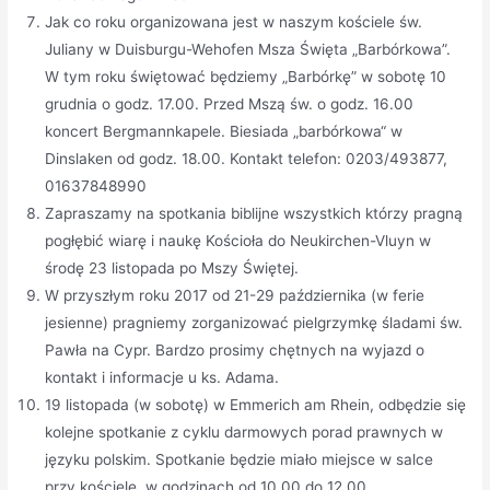
Jak co roku organizowana jest w naszym kościele św.
Juliany w Duisburgu-Wehofen Msza Święta „Barbórkowa”.
W tym roku świętować będziemy „Barbórkę” w sobotę 10
grudnia o godz. 17.00. Przed Mszą św. o godz. 16.00
koncert Bergmannkapele. Biesiada „barbórkowa“ w
Dinslaken od godz. 18.00. Kontakt telefon: 0203/493877,
01637848990
Zapraszamy na spotkania biblijne wszystkich którzy pragną
pogłębić wiarę i naukę Kościoła do Neukirchen-Vluyn w
środę 23 listopada po Mszy Świętej.
W przyszłym roku 2017 od 21-29 października (w ferie
jesienne) pragniemy zorganizować pielgrzymkę śladami św.
Pawła na Cypr. Bardzo prosimy chętnych na wyjazd o
kontakt i informacje u ks. Adama.
19 listopada (w sobotę) w Emmerich am Rhein, odbędzie się
kolejne spotkanie z cyklu darmowych porad prawnych w
języku polskim. Spotkanie będzie miało miejsce w salce
przy kościele, w godzinach od 10.00 do 12.00.