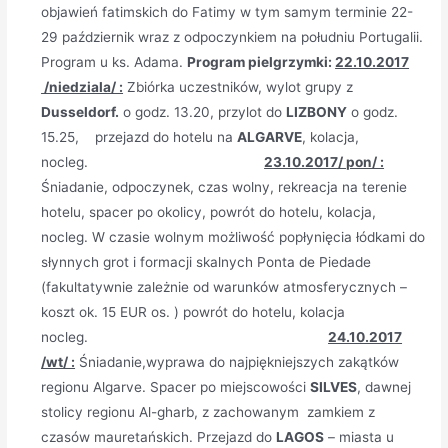
objawień fatimskich do Fatimy w tym samym terminie 22-
29 październik wraz z odpoczynkiem na południu Portugalii.
Program u ks. Adama.
Program pielgrzymki:
22.10.2017
/niedziala/ :
Zbiórka uczestników, wylot grupy z
Dusseldorf.
o godz. 13.20, przylot do
LIZBONY
o godz.
15.25, przejazd do hotelu na
ALGARVE
, kolacja,
nocleg.
23.10.2017/ pon/ :
Śniadanie, odpoczynek, czas wolny, rekreacja na terenie
hotelu, spacer po okolicy, powrót do hotelu, kolacja,
nocleg. W czasie wolnym możliwość popłynięcia łódkami do
słynnych grot i formacji skalnych Ponta de Piedade
(fakultatywnie zależnie od warunków atmosferycznych –
koszt ok. 15 EUR os. ) powrót do hotelu, kolacja
nocleg.
24.10.2017
/wt/ :
Śniadanie,wyprawa do najpiękniejszych zakątków
regionu Algarve. Spacer po miejscowości
SILVES
, dawnej
stolicy regionu Al-gharb, z zachowanym zamkiem z
czasów mauretańskich. Przejazd do
LAGOS
– miasta u