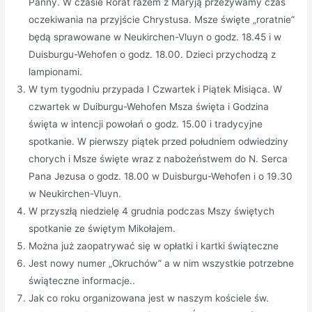
Panny. W czasie Rorat razem z Maryją przeżywamy czas
oczekiwania na przyjście Chrystusa. Msze święte „roratnie”
będą sprawowane w Neukirchen-Vluyn o godz. 18.45 i w
Duisburgu-Wehofen o godz. 18.00. Dzieci przychodzą z
lampionami.
W tym tygodniu przypada I Czwartek i Piątek Misiąca. W
czwartek w Duiburgu-Wehofen Msza święta i Godzina
święta w intencji powołań o godz. 15.00 i tradycyjne
spotkanie. W pierwszy piątek przed południem odwiedziny
chorych i Msze święte wraz z nabożeństwem do N. Serca
Pana Jezusa o godz. 18.00 w Duisburgu-Wehofen i o 19.30
w Neukirchen-Vluyn.
W przyszłą niedzielę 4 grudnia podczas Mszy świętych
spotkanie ze świętym Mikołajem.
Można już zaopatrywać się w opłatki i kartki świąteczne
Jest nowy numer „Okruchów” a w nim wszystkie potrzebne
świąteczne informacje..
Jak co roku organizowana jest w naszym kościele św.