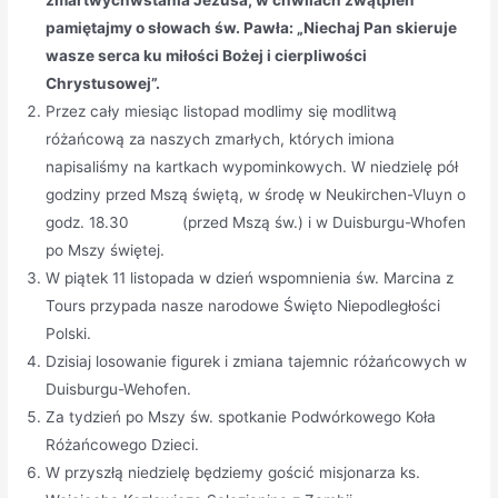
zmartwychwstania Jezusa, w chwilach zwątpień
pamiętajmy o słowach św. Pawła: „Niechaj Pan skieruje
wasze serca ku miłości Bożej i cierpliwości
Chrystusowej”.
Przez cały miesiąc listopad modlimy się modlitwą
różańcową za naszych zmarłych, których imiona
napisaliśmy na kartkach wypominkowych. W niedzielę pół
godziny przed Mszą świętą, w środę w Neukirchen-Vluyn o
godz. 18.30 (przed Mszą św.) i w Duisburgu-Whofen
po Mszy świętej.
W piątek 11 listopada w dzień wspomnienia św. Marcina z
Tours przypada nasze narodowe Święto Niepodległości
Polski.
Dzisiaj losowanie figurek i zmiana tajemnic różańcowych w
Duisburgu-Wehofen.
Za tydzień po Mszy św. spotkanie Podwórkowego Koła
Różańcowego Dzieci.
W przyszłą niedzielę będziemy gościć misjonarza ks.