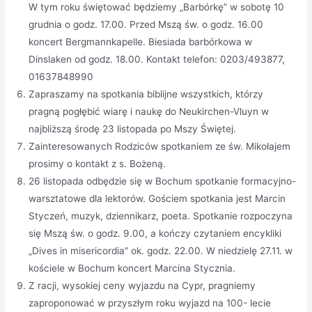
W tym roku świętować będziemy „Barbórkę” w sobotę 10
grudnia o godz. 17.00. Przed Mszą św. o godz. 16.00
koncert Bergmannkapelle. Biesiada barbórkowa w
Dinslaken od godz. 18.00. Kontakt telefon: 0203/493877,
01637848990
Zapraszamy na spotkania biblijne wszystkich, którzy
pragną pogłębić wiarę i naukę do Neukirchen-Vluyn w
najbliższą środę 23 listopada po Mszy Świętej.
Zainteresowanych Rodziców spotkaniem ze św. Mikołajem
prosimy o kontakt z s. Bożeną.
26 listopada odbędzie się w Bochum spotkanie formacyjno-
warsztatowe dla lektorów. Gościem spotkania jest Marcin
Styczeń, muzyk, dziennikarz, poeta. Spotkanie rozpoczyna
się Mszą św. o godz. 9.00, a kończy czytaniem encykliki
„Dives in misericordia” ok. godz. 22.00. W niedzielę 27.11. w
kościele w Bochum koncert Marcina Stycznia.
Z racji, wysokiej ceny wyjazdu na Cypr, pragniemy
zaproponować w przyszłym roku wyjazd na 100- lecie