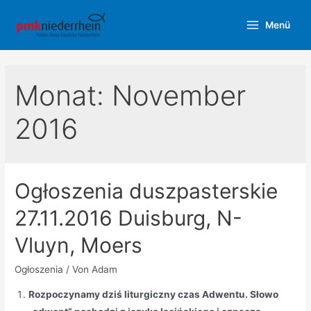
Zum
Menü
Inhalt
Main
springen
Menu
Monat:
November
2016
Ogłoszenia duszpasterskie
27.11.2016 Duisburg, N-
Vluyn, Moers
Ogłoszenia
/ Von
Adam
Rozpoczynamy dziś liturgiczny czas Adwentu. Słowo