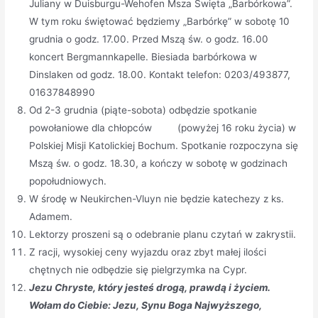
Juliany w Duisburgu-Wehofen Msza Święta „Barbórkowa”.
W tym roku świętować będziemy „Barbórkę” w sobotę 10
grudnia o godz. 17.00. Przed Mszą św. o godz. 16.00
koncert Bergmannkapelle. Biesiada barbórkowa w
Dinslaken od godz. 18.00. Kontakt telefon: 0203/493877,
01637848990
Od 2-3 grudnia (piąte-sobota) odbędzie spotkanie
powołaniowe dla chłopców (powyżej 16 roku życia) w
Polskiej Misji Katolickiej Bochum. Spotkanie rozpoczyna się
Mszą św. o godz. 18.30, a kończy w sobotę w godzinach
popołudniowych.
W środę w Neukirchen-Vluyn nie będzie katechezy z ks.
Adamem.
Lektorzy proszeni są o odebranie planu czytań w zakrystii.
Z racji, wysokiej ceny wyjazdu oraz zbyt małej ilości
chętnych nie odbędzie się pielgrzymka na Cypr.
Jezu Chryste, który jesteś drogą, prawdą i życiem.
Wołam do Ciebie: Jezu, Synu Boga Najwyższego,