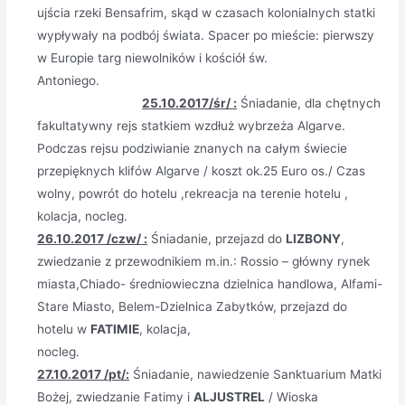
ujścia rzeki Bensafrim, skąd w czasach kolonialnych statki
wypływały na podbój świata. Spacer po mieście: pierwszy
w Europie targ niewolników i kościół św.
Antoniego.
25.10.2017/śr/ :
Śniadanie, dla chętnych
fakultatywny rejs statkiem wzdłuż wybrzeża Algarve.
Podczas rejsu podziwianie znanych na całym świecie
przepięknych klifów Algarve / koszt ok.25 Euro os./ Czas
wolny, powrót do hotelu ,rekreacja na terenie hotelu ,
kolacja, nocleg.
26.10.2017 /czw/ :
Śniadanie, przejazd do
LIZBONY
,
zwiedzanie z przewodnikiem m.in.: Rossio – główny rynek
miasta,Chiado- średniowieczna dzielnica handlowa, Alfami-
Stare Miasto, Belem-Dzielnica Zabytków, przejazd do
hotelu w
FATIMIE
, kolacja,
nocleg.
27.10.2017 /pt/:
Śniadanie, nawiedzenie Sanktuarium Matki
Bożej, zwiedzanie Fatimy i
ALJUSTREL
/ Wioska