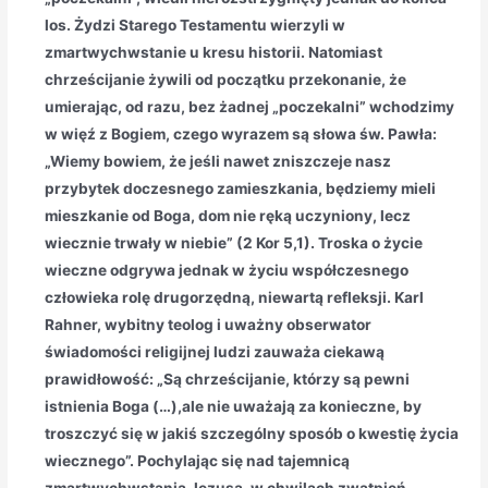
los. Żydzi Starego Testamentu wierzyli w
zmartwychwstanie u kresu historii. Natomiast
chrześcijanie żywili od początku przekonanie, że
umierając, od razu, bez żadnej „poczekalni” wchodzimy
w więź z Bogiem, czego wyrazem są słowa św. Pawła:
„Wiemy bowiem, że jeśli nawet zniszczeje nasz
przybytek doczesnego zamieszkania, będziemy mieli
mieszkanie od Boga, dom nie ręką uczyniony, lecz
wiecznie trwały w niebie” (2 Kor 5,1). Troska o życie
wieczne odgrywa jednak w życiu współczesnego
człowieka rolę drugorzędną, niewartą refleksji. Karl
Rahner, wybitny teolog i uważny obserwator
świadomości religijnej ludzi zauważa ciekawą
prawidłowość: „Są chrześcijanie, którzy są pewni
istnienia Boga (…),ale nie uważają za konieczne, by
troszczyć się w jakiś szczególny sposób o kwestię życia
wiecznego”. Pochylając się nad tajemnicą