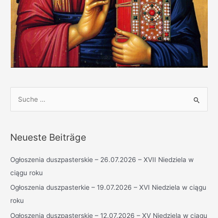
S
u
c
h
Neueste Beiträge
e
n
Ogłoszenia duszpasterskie – 26.07.2026 – XVII Niedziela w
n
ciągu roku
a
Ogłoszenia duszpasterkie – 19.07.2026 – XVI Niedziela w ciągu
c
roku
h
Ogłoszenia duszpasterskie – 12.07.2026 – XV Niedziela w ciągu