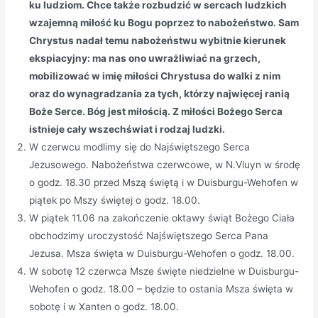
ku ludziom. Chce także rozbudzić w sercach ludzkich
wzajemną miłość ku Bogu poprzez to nabożeństwo. Sam
Chrystus nadał temu nabożeństwu wybitnie kierunek
ekspiacyjny: ma nas ono uwrażliwiać na grzech,
mobilizować w imię miłości Chrystusa do walki z nim
oraz do wynagradzania za tych, którzy najwięcej ranią
Boże Serce. Bóg jest miłością. Z miłości Bożego Serca
istnieje cały wszechświat i rodzaj ludzki.
W czerwcu modlimy się do Najświętszego Serca
Jezusowego. Nabożeństwa czerwcowe, w N.Vluyn w środę
o godz. 18.30 przed Mszą świętą i w Duisburgu-Wehofen w
piątek po Mszy świętej o godz. 18.00.
W piątek 11.06 na zakończenie oktawy świąt Bożego Ciała
obchodzimy uroczystość Najświętszego Serca Pana
Jezusa. Msza święta w Duisburgu-Wehofen o godz. 18.00.
W sobotę 12 czerwca Msze święte niedzielne w Duisburgu-
Wehofen o godz. 18.00 – będzie to ostania Msza święta w
sobotę i w Xanten o godz. 18.00.