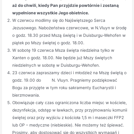
aż do chwili, kiedy Pan przyjdzie powtórnie i zostaną
wypełnione wszystkie Jego obietnice.
W czerwcu modlimy się do Najświętszego Serca
Jezusowego. Nabożeństwa czerwcowe, w N.Vluyn w środę
o godz. 18.30 przed Mszą świętą i w Duisburgu-Wehofen w
piątek po Mszy świętej o godz. 18.00.
W sobotę 19 czerwca Msza święta niedzielna tylko w
Xanten o godz. 18.00. Nie będzie już Mszy świętych
niedzielnych w sobotę w Duisburgu-Wehofen.
23 czerwca zapraszamy dzieci i młodzież na Mszę świętą o
godz. 19.00 do N. Vluyn. Pragniemy podziękować
Bogu za przyjęte w tym roku sakramenty Eucharystii i
bierzmowania.
Obowiązuje cały czas ograniczona liczba miejsc w kościele,
dezynfekcja, odstęp w ławkach, przy przyjmowaniu komunii
świętej oraz przy wyjściu z kościoła 1,5 m i maseczki FFP2
lub OP – medyczne (niebieskie). Nie możemy też śpiewać.
Prosimy, aby dostosować się do wszystkich wymagań i