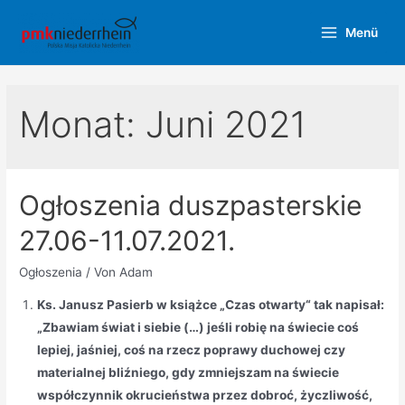
Zum
Menü
Inhalt
Main
springen
Menu
Monat:
Juni 2021
Ogłoszenia duszpasterskie
27.06-11.07.2021.
Ogłoszenia
/ Von
Adam
Ks. Janusz Pasierb w książce „Czas otwarty“ tak napisał:
„Zbawiam świat i siebie (…) jeśli robię na świecie coś
lepiej, jaśniej, coś na rzecz poprawy duchowej czy
materialnej bliźniego, gdy zmniejszam na świecie
współczynnik okrucieństwa przez dobroć, życzliwość,