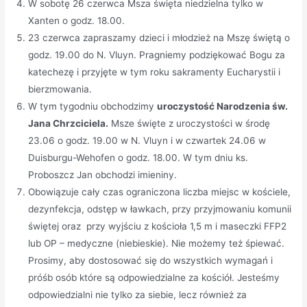
W sobotę 26 czerwca Msza święta niedzielna tylko w
Xanten o godz. 18.00.
23 czerwca zapraszamy dzieci i młodzież na Mszę świętą o
godz. 19.00 do N. Vluyn. Pragniemy podziękować Bogu za
katechezę i przyjęte w tym roku sakramenty Eucharystii i
bierzmowania.
W tym tygodniu obchodzimy
uroczystość Narodzenia św.
Jana Chrzciciela.
Msze święte z uroczystości w środę
23.06 o godz. 19.00 w N. Vluyn i w czwartek 24.06 w
Duisburgu-Wehofen o godz. 18.00. W tym dniu ks.
Proboszcz Jan obchodzi imieniny.
Obowiązuje cały czas ograniczona liczba miejsc w kościele,
dezynfekcja, odstęp w ławkach, przy przyjmowaniu komunii
świętej oraz przy wyjściu z kościoła 1,5 m i maseczki FFP2
lub OP – medyczne (niebieskie). Nie możemy też śpiewać.
Prosimy, aby dostosować się do wszystkich wymagań i
próśb osób które są odpowiedzialne za kościół. Jesteśmy
odpowiedzialni nie tylko za siebie, lecz również za