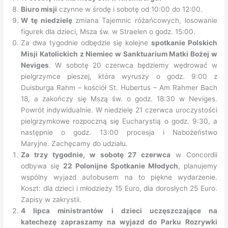
Biuro misji
czynne w środę i sobotę od 10:00 do 12:00.
W tę niedzielę
zmiana Tajemnic różańcowych, losowanie
figurek dla dzieci, Msza św. w Straelen o godz. 15:00.
Za dwa tygodnie odbędzie się kolejne
spotkanie Polskich
Misji Katolickich z Niemiec w Sanktuarium Matki Bożej w
Neviges
. W sobotę 20 czerwca będziemy wędrować w
pielgrzymce pieszej, która wyruszy o godz. 9:00 z
Duisburga Rahm – kościół St. Hubertus – Am Rahmer Bach
18, a zakończy się Mszą św. o godz. 18:30 w Neviges.
Powrót indywidualnie. W niedzielę 21 czerwca uroczystości
pielgrzymkowe rozpoczną się Eucharystią o godz. 9:30, a
następnie o godz. 13:00 procesja i Nabożeństwo
Maryjne. Zachęcamy do udziału.
Za trzy tygodnie, w sobotę 27 czerwca
w Concordii
odbywa się
22 Polonijne Spotkanie Młodych
, planujemy
wspólny wyjazd autobusem na to piękne wydarzenie.
Koszt: dla dzieci i młodzieży 15 Euro, dla dorosłych 25 Euro.
Zapisy w zakrystii.
4 lipca ministrantów i dzieci uczęszczające na
katechezę zapraszamy na wyjazd do Parku Rozrywki