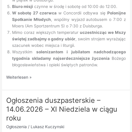
Biuro misji
czynne w środę i sobotę od 10:00 do 12:00.
W sobotę 27 czerwca
w Concordii odbywa się
Polonijne
Spotkanie Młodych
, wspólny wyjazd autobusem o 7:00 z
Moers (Am Sportzentrum 5) o 7:30 z Duisburga.
Mimo coraz większych temperatur
uczestnicząc we Mszy
świętej zadbajmy o godny ubiór
, swoim strojem wyrażając
szacunek wobec miejsca i liturgii.
Wszystkim
solenizantom i jubilatom nadchodzącego
tygodnia składamy najserdeczniejsze życzenia
Bożego
błogosławieństwa i opieki świętych patronów.
Ogłoszenia
Weiterlesen »
duszpasterskie
–
21.06.2026
Ogłoszenia duszpasterskie –
–
14.06.2026 – XI Niedziela w ciągu
XII
Niedziela
roku
w
Ogłoszenia
/
Lukasz Kuczynski
ciągu