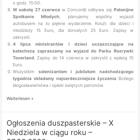
o godz. 15:00.
W sobotę 27 czerwca
w Concordii odbywa się
Polonijne
Spotkanie Młodych
, planujemy wspólny wyjazd
autobusem na to piękne wydarzenie. Koszt: dla dzieci i
młodzieży 15 Euro, dla dorosłych 25 Euro. Zapisy w
zakrystii.
4 lipca ministrantów i dzieci uczęszczające na
katechezę zapraszamy na wyjazd do Parku Rozrywki
Toverland.
Zapisy do 14 czerwca w zakrystii z wpłatą 15
Euro.
Wszystkim
solenizantom i jubilatom nadchodzącego
tygodnia składamy najserdeczniejsze życzenia
Bożego
błogosławieństwa i opieki świętych patronów.
Ogłoszenia
Weiterlesen »
duszpasterskie
–
14.06.2026
Ogłoszenia duszpasterskie – X
–
Niedziela w ciągu roku –
XI
Niedziela