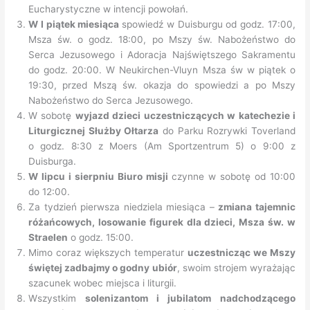
Eucharystyczne w intencji powołań.
W I piątek miesiąca
spowiedź w Duisburgu od godz. 17:00,
Msza św. o godz. 18:00, po Mszy św. Nabożeństwo do
Serca Jezusowego i Adoracja Najświętszego Sakramentu
do godz. 20:00. W Neukirchen-Vluyn Msza św w piątek o
19:30, przed Mszą św. okazja do spowiedzi a po Mszy
Nabożeństwo do Serca Jezusowego.
W sobotę
wyjazd dzieci uczestniczących w katechezie i
Liturgicznej Służby Ołtarza
do Parku Rozrywki Toverland
o godz. 8:30 z Moers (Am Sportzentrum 5) o 9:00 z
Duisburga.
W lipcu i sierpniu Biuro misji
czynne w sobotę od 10:00
do 12:00.
Za tydzień pierwsza niedziela miesiąca –
zmiana tajemnic
różańcowych, losowanie figurek dla dzieci, Msza św. w
Straelen
o godz. 15:00.
Mimo coraz większych temperatur
uczestnicząc we Mszy
świętej zadbajmy o godny ubiór
, swoim strojem wyrażając
szacunek wobec miejsca i liturgii.
Wszystkim
solenizantom i jubilatom nadchodzącego