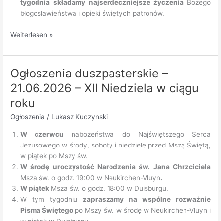
tygodnia składamy najserdeczniejsze życzenia
Bożego
błogosławieństwa i opieki świętych patronów.
Ogłoszenia
Weiterlesen »
duszpasterskie
–
28.06.2026
Ogłoszenia duszpasterskie –
–
21.06.2026 – XII Niedziela w ciągu
XIII
Niedziela
roku
w
Ogłoszenia
/
Lukasz Kuczynski
ciągu
roku
W czerwcu
nabożeństwa do Najświętszego Serca
Jezusowego w środy, soboty i niedziele przed Mszą Świętą,
w piątek po Mszy św.
W środę uroczystość Narodzenia św. Jana Chrzciciela
Msza św. o godz. 19:00 w Neukirchen-Vluyn
.
W piątek
Msza św. o godz. 18:00 w Duisburgu.
W tym tygodniu
zapraszamy na wspólne rozważnie
Pisma Świętego
po Mszy św. w środę w Neukirchen-Vluyn i
w piątek w Duisburgu.