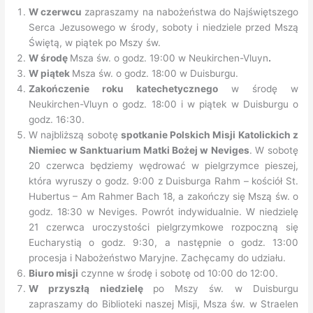
roku
W czerwcu
zapraszamy na nabożeństwa do Najświętszego
Serca Jezusowego w środy, soboty i niedziele przed Mszą
Świętą, w piątek po Mszy św.
W środę
Msza św. o godz. 19:00 w Neukirchen-Vluyn
.
W piątek
Msza św. o godz. 18:00 w Duisburgu.
Zakończenie roku katechetycznego
w środę w
Neukirchen-Vluyn o godz. 18:00 i w piątek w Duisburgu o
godz. 16:30.
W najbliższą sobotę
spotkanie Polskich Misji Katolickich z
Niemiec w Sanktuarium Matki Bożej w Neviges
. W sobotę
20 czerwca będziemy wędrować w pielgrzymce pieszej,
która wyruszy o godz. 9:00 z Duisburga Rahm – kościół St.
Hubertus – Am Rahmer Bach 18, a zakończy się Mszą św. o
godz. 18:30 w Neviges. Powrót indywidualnie. W niedzielę
21 czerwca uroczystości pielgrzymkowe rozpoczną się
Eucharystią o godz. 9:30, a następnie o godz. 13:00
procesja i Nabożeństwo Maryjne. Zachęcamy do udziału.
Biuro misji
czynne w środę i sobotę od 10:00 do 12:00.
W przyszłą niedzielę
po Mszy św. w Duisburgu
zapraszamy do Biblioteki naszej Misji, Msza św. w Straelen