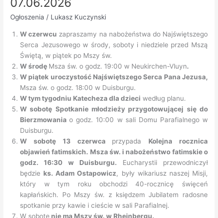
07.06.2026
w
Ogłoszenia
/
Lukasz Kuczynski
ciągu
roku
W czerwcu
zapraszamy na nabożeństwa do Najświętszego
Serca Jezusowego w środy, soboty i niedziele przed Mszą
Świętą, w piątek po Mszy św.
W środę
Msza św. o godz. 19:00 w Neukirchen-Vluyn
.
W piątek uroczystość Najświętszego Serca Pana Jezusa,
Msza św. o godz. 18:00 w Duisburgu.
W tym tygodniu Katecheza dla dzieci
według planu.
W sobotę Spotkanie młodzieży przygotowującej się do
Bierzmowania
o godz. 10:00 w sali Domu Parafialnego w
Duisburgu.
W sobotę 13 czerwca
przypada
Kolejna rocznica
objawień fatimskich. Msza św. i nabożeństwo fatimskie o
godz. 16:30 w Duisburgu.
Eucharystii przewodniczył
będzie
ks. Adam Ostapowicz
, były wikariusz naszej Misji,
który w tym roku obchodzi 40-rocznicę święceń
kapłańskich. Po Mszy św. z księdzem Jubilatem radosne
spotkanie przy kawie i cieście w sali Parafialnej.
W sobotę
nie ma Mszy św. w Rheinbergu.