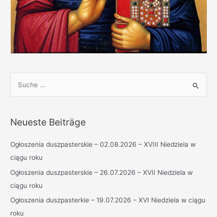
S
u
c
h
Neueste Beiträge
e
n
Ogłoszenia duszpasterskie – 02.08.2026 – XVIII Niedziela w
n
ciągu roku
a
Ogłoszenia duszpasterskie – 26.07.2026 – XVII Niedziela w
c
ciągu roku
h
Ogłoszenia duszpasterkie – 19.07.2026 – XVI Niedziela w ciągu
:
roku