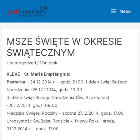
Zum
Menü
Inhalt
Main
springen
Menu
MSZE ŚWIĘTE W OKRESIE
ŚWIĄTECZNYM
Uncategorized
/ Von
pmk
KLEVE – St. Mariä Empfängnis:
Pasterka
– 24.12.2014 r. – godz. 21.00. I dzień świąt Bożego
Narodzenia -25.12.21014, godz. 13.00
II. dzień świąt Bożego Narodzenia (Św. Szczepana)
-26.12.2014, godz. 09.00
Niedziela Świętej Rodziny – sobota 27.12.2014, godz. 17.00
Uroczystość Św.Bożej Rodzicielki (Nowy Rok) – środa,
31.12.2014 r. – godz. 17.00