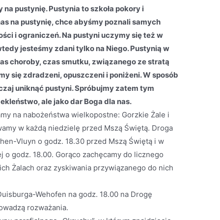
a pustynię. Pustynia to szkoła pokory i
as na pustynię, chce abyśmy poznali samych
ści i ograniczeń. Na pustyni uczymy się też w
tedy jesteśmy zdani tylko na Niego. Pustynią w
as choroby, czas smutku, związanego ze stratą
my się zdradzeni, opuszczeni i poniżeni. W sposób
zaj uniknąć pustyni. Spróbujmy zatem tym
ekleństwo, ale jako dar Boga dla nas.
my na nabożeństwa wielkopostne: Gorzkie Żale i
wamy w każdą niedzielę przed Mszą Świętą. Droga
hen-Vluyn o godz. 18.30 przed Mszą Świętą i w
 o godz. 18.00. Gorąco zachęcamy do licznego
ich Żalach oraz zyskiwania przywiązanego do nich
 Duisburga-Wehofen na godz. 18.00 na Drogę
rowadzą rozważania.