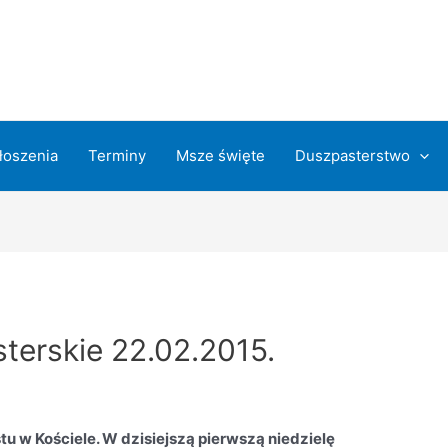
łoszenia
Terminy
Msze święte
Duszpasterstwo
terskie 22.02.2015.
u w Kościele. W dzisiejszą pierwszą niedzielę