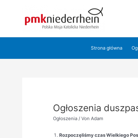
Zum
Inhalt
springen
Strona główna
Og
Ogłoszenia duszpas
Ogłoszenia
/ Von
Adam
Rozpoczęliśmy czas Wielkiego Post