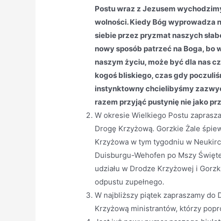
Postu wraz z Jezusem wychodzimy n
wolności. Kiedy Bóg wyprowadza n
siebie przez pryzmat naszych słabo
nowy sposób patrzeć na Boga, bo w
naszym życiu, może być dla nas cz
kogoś bliskiego, czas gdy poczuliś
instynktowny chcielibyśmy zazwyc
razem przyjąć pustynię nie jako prz
W okresie Wielkiego Postu zaprasza
Drogę Krzyżową. Gorzkie Żale śpie
Krzyżowa w tym tygodniu w Neukirc
Duisburgu-Wehofen po Mszy Świętej
udziału w Drodze Krzyżowej i Gorzk
odpustu zupełnego.
W najbliższy piątek zapraszamy do
Krzyżową ministrantów, którzy pop