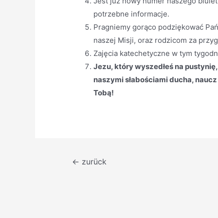
Jest już nowy numer naszego biulet
potrzebne informacje.
Pragniemy gorąco podziękować Pańs
naszej Misji, oraz rodzicom za prz
Zajęcia katechetyczne w tym tygodn
Jezu, który wyszedłeś na pustynię
naszymi słabościami ducha, naucz
Tobą!
Beitragsnavigation
←
zurück