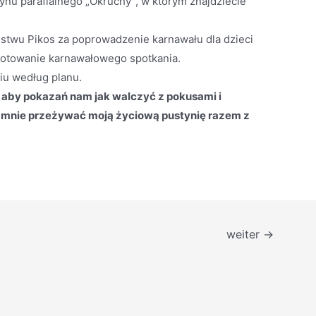
ynu parafialnego „Okruchy”, w którym znajdziecie
twu Pikos za poprowadzenie karnawału dla dzieci
ygotowanie karnawałowego spotkania.
iu według planu.
, aby pokazań nam jak walczyć z pokusami i
 mnie przeżywać moją życiową pustynię razem z
weiter
→