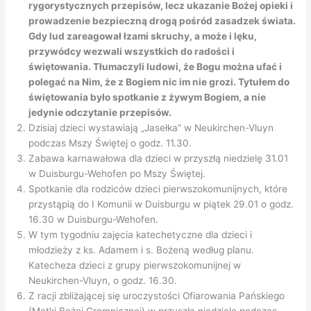
rygorystycznych przepisów, lecz ukazanie Bożej opieki i
prowadzenie bezpieczną drogą pośród zasadzek świata.
Gdy lud zareagował łzami skruchy, a może i lęku,
przywódcy wezwali wszystkich do radości i
świętowania. Tłumaczyli ludowi, że Bogu można ufać i
polegać na Nim, że z Bogiem nic im nie grozi. Tytułem do
świętowania było spotkanie z żywym Bogiem, a nie
jedynie odczytanie przepisów.
Dzisiaj dzieci wystawiają „Jasełka” w Neukirchen-Vluyn
podczas Mszy Świętej o godz. 11.30.
Zabawa karnawałowa dla dzieci w przyszłą niedzielę 31.01
w Duisburgu-Wehofen po Mszy Świętej.
Spotkanie dla rodziców dzieci pierwszokomunijnych, które
przystąpią do I Komunii w Duisburgu w piątek 29.01 o godz.
16.30 w Duisburgu-Wehofen.
W tym tygodniu zajęcia katechetyczne dla dzieci i
młodzieży z ks. Adamem i s. Bożeną według planu.
Katecheza dzieci z grupy pierwszokomunijnej w
Neukirchen-Vluyn, o godz. 16.30.
Z racji zbliżającej się uroczystości Ofiarowania Pańskiego