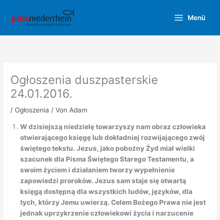
Zum
Inhalt
Menü
springen
Ogłoszenia duszpasterskie
24.01.2016.
/
Ogłoszenia
/ Von
Adam
W dzisiejszą niedzielę towarzyszy nam obraz człowieka
otwierającego księgę lub dokładniej rozwijającego zwój
świętego tekstu. Jezus, jako pobożny Żyd miał wielki
szacunek dla Pisma Świętego Starego Testamentu, a
swoim życiem i działaniem tworzy wypełnienie
zapowiedzi proroków. Jezus sam staje się otwartą
księgą dostępną dla wszystkich ludów, języków, dla
tych, którzy Jemu uwierzą. Celem Bożego Prawa nie jest
jednak uprzykrzenie człowiekowi życia i narzucenie