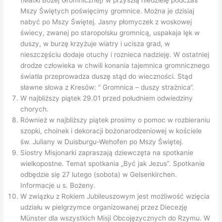
(Matki Bożej Gromnicznej) w przyszłą niedzielę podczas
Mszy Świętych poświęcimy gromnice. Można je dzisiaj
nabyć po Mszy Świętej. Jasny płomyczek z woskowej
świecy, zwanej po staropolsku gromnicą, uspakaja lęk w
duszy, w burzę krzyżuje wiatry i ucisza grad, w
nieszczęściu dodaje otuchy i roznieca nadzieję. W ostatniej
drodze człowieka w chwili konania tajemnica gromnicznego
światła przeprowadza duszę stąd do wieczności. Stąd
sławne słowa z Kresów: “ Gromnica – duszy strażnica“.
W najbliższy piątek 29.01 przed południem odwiedziny
chorych.
Również w najbliższy piątek prosimy o pomoc w rozbieraniu
szopki, choinek i dekoracji bożonarodzeniowej w kościele
św. Juliany w Duisburgu-Wehofen po Mszy Świętej.
Siostry Misjonarki zapraszają dziewczęta na spotkanie
wielkopostne. Temat spotkania „Być jak Jezus”. Spotkanie
odbędzie się 27 lutego (sobota) w Gelsenkirchen.
Informacje u s. Bożeny.
W związku z Rokiem Jubileuszowym jest możliwość wzięcia
udziału w pielgrzymce organizowanej przez Diecezję
Münster dla wszystkich Misji Obcojęzycznych do Rzymu. W