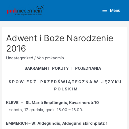
Zum
Menü
Inhalt
Main
springen
Menu
Adwent i Boże Narodzenie
2016
Uncategorized
/ Von
pmkadmin
SAKRAMENT POKUTY I POJEDNANIA
S P O W I E D Ź P R Z E D Ś W I Ą T E C Z N A W J Ę Z Y K U
P O L S K I M
KLEVE – St. Mariä Empfängnis, Kavarinerstr.10
– sobota, 17 grudnia, godz. 16.00 – 18.00.
EMMERICH – St. Aldegundis, Aldegundiskirchplatz 1