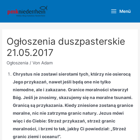
Zum
Menü
Inhalt
Main
springen
Menu
Ogłoszenia duszpasterskie
21.05.2017
Ogłoszenia
/ Von
Adam
Chrystus nie zostawi sierotami tych, którzy nie osierocą
Jego przykazań, nawet jeśli będą one nie tylko
niemodne, ale i zakazane. Granice moralności stworzył
Bóg. Jeśli je znosimy, skazujemy się na moralne tsunami.
Granicą są przykazania. Kiedy zniesione zostaną granice
moralne, nic nie zatrzyma granic natury. Jezus mówi
więc i do Ciebie: Strzeż przykazań, strzeż granic
moralności, i brzmi to tak, jakby Ci powiedział: „Strzeż
granic ziemi i oceanu!”.