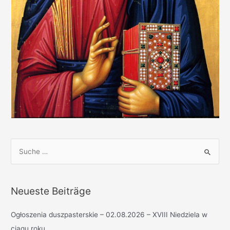
S
u
c
h
Neueste Beiträge
e
n
Ogłoszenia duszpasterskie – 02.08.2026 – XVIII Niedziela w
n
ciągu roku