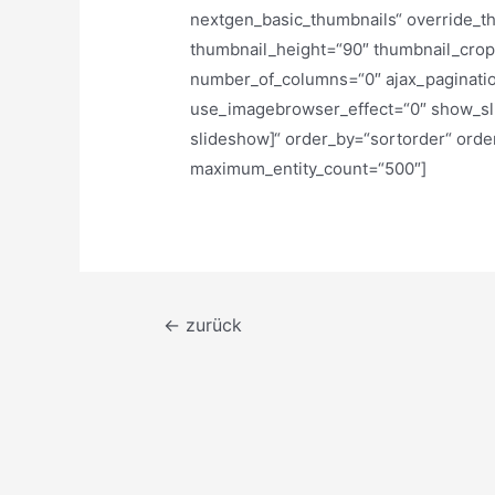
nextgen_basic_thumbnails“ override_t
thumbnail_height=“90″ thumbnail_cro
number_of_columns=“0″ ajax_paginatio
use_imagebrowser_effect=“0″ show_sli
slideshow]“ order_by=“sortorder“ orde
maximum_entity_count=“500″]
Beitragsnavigation
←
zurück