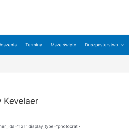
łoszenia
Terminy
Msze święte
Duszpasterstwo
 Kevelaer
ner_ids=“131″ display_type=“photocrati-