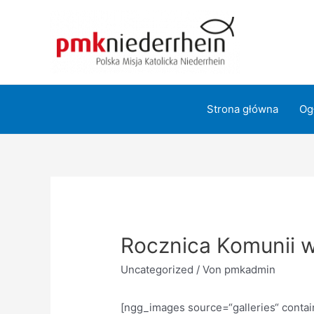
Zum
Inhalt
springen
Strona główna
Og
Rocznica Komunii w
Uncategorized
/ Von
pmkadmin
[ngg_images source=“galleries“ contai