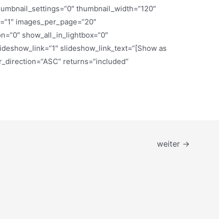
humbnail_settings=“0″ thumbnail_width=“120″
p=“1″ images_per_page=“20″
n=“0″ show_all_in_lightbox=“0″
deshow_link=“1″ slideshow_link_text=“[Show as
r_direction=“ASC“ returns=“included“
weiter
→