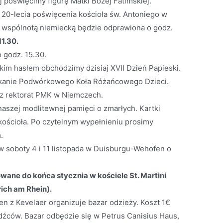
 poświęcimy figurę Matki Bożej Fatimskiej.
ji 20-lecia poświęcenia kościoła św. Antoniego w
 wspólnotą niemiecką będzie odprawiona o godz.
11.30.
 godz. 15.30.
akim hasłem obchodzimy dzisiaj XVII Dzień Papieski.
otkanie Podwórkowego Koła Różańcowego Dzieci.
z rektorat PMK w Niemczech.
 naszej modlitewnej pamięci o zmarłych. Kartki
ościoła. Po czytelnym wypełnieniu prosimy
.
w soboty 4 i 11 listopada w Duisburgu-Wehofen o
ane do końca stycznia w kościele St. Martini
ich am Rhein).
rien z Kevelaer organizuje bazar odzieży. Koszt 1€
odźców. Bazar odbędzie się w Petrus Canisius Haus,