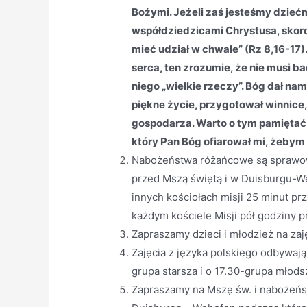
Bożymi. Jeżeli zaś jesteśmy dziećm
współdziedzicami Chrystusa, skoro 
mieć udział w chwale” (Rz 8,16-17).
serca, ten zrozumie, że nie musi ba
niego „wielkie rzeczy”. Bóg dał na
piękne życie, przygotował winnice,
gospodarza. Warto o tym pamiętać. 
który Pan Bóg ofiarował mi, żebym 
Nabożeństwa różańcowe są sprawow
przed Mszą świętą i w Duisburgu-We
innych kościołach misji 25 minut pr
każdym kościele Misji pół godziny 
Zapraszamy dzieci i młodzież na zaj
Zajęcia z języka polskiego odbywają
grupa starsza i o 17.30-grupa młod
Zapraszamy na Mszę św. i nabożeńs