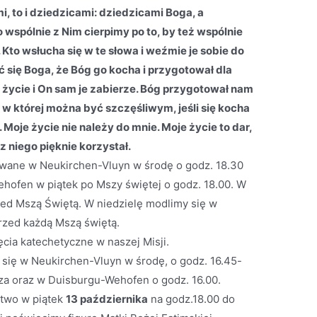
i, to i dziedzicami: dziedzicami Boga, a
wspólnie z Nim cierpimy po to, by też wspólnie
 Kto wsłucha się w te słowa i weźmie je sobie do
ć się Boga, że Bóg go kocha i przygotował dla
m życie i On sam je zabierze. Bóg przygotował nam
 w której można być szczęśliwym, jeśli się kocha
Moje życie nie należy do mnie. Moje życie to dar,
z niego pięknie korzystał.
ane w Neukirchen-Vluyn w środę o godz. 18.30
hofen w piątek po Mszy świętej o godz. 18.00. W
zed Mszą Świętą. W niedzielę modlimy się w
przed każdą Mszą świętą.
ęcia katechetyczne w naszej Misji.
 się w Neukirchen-Vluyn w środę, o godz. 16.45-
sza oraz w Duisburgu-Wehofen o godz. 16.00.
two w piątek
13 października
na godz.18.00 do