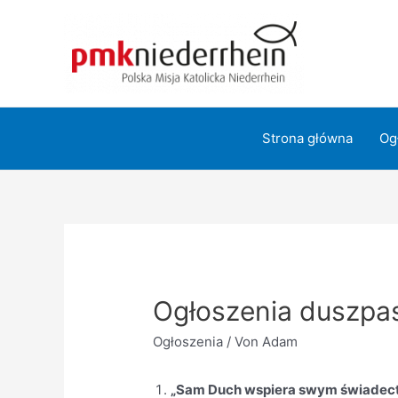
Zum
Inhalt
springen
Strona główna
Og
Ogłoszenia duszpas
Ogłoszenia
/ Von
Adam
„Sam Duch wspiera swym świadect