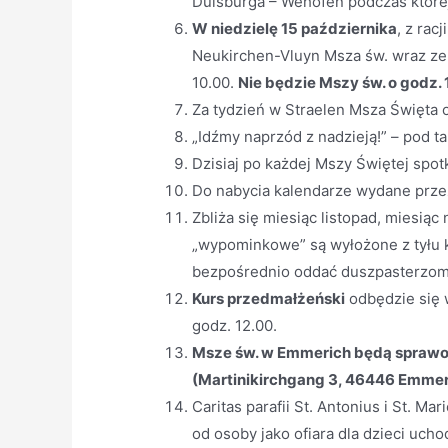
Duisburga – Wehofen podczas której
W niedzielę 15 października
, z rac
Neukirchen-Vluyn Msza św. wraz ze
10.00.
Nie będzie Mszy św. o godz. 
Za tydzień w Straelen Msza Święta o
„Idźmy naprzód z nadzieją!” – pod t
Dzisiaj po każdej Mszy Świętej sp
Do nabycia kalendarze wydane prze
Zbliża się miesiąc listopad, miesiąc
„wypominkowe” są wyłożone z tyłu k
bezpośrednio oddać duszpasterzom
Kurs przedmałżeński
odbędzie się 
godz. 12.00.
Msze św. w Emmerich będą sprawow
(Martinikirchgang 3, 46446 Emmer
Caritas parafii St. Antonius i St. Ma
od osoby jako ofiara dla dzieci uch