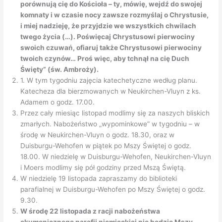
porównują cię do Kościoła – ty, mówię, wejdź do swojej
komnaty i w czasie nocy zawsze rozmyślaj o Chrystusie,
i miej nadzieję, że przyjdzie we wszystkich chwilach
twego życia (…). Poświęcaj Chrystusowi pierwociny
swoich czuwań, ofiaruj także Chrystusowi pierwociny
twoich czynów… Proś więc, aby tchnął na cię Duch
Święty” (św. Ambroży).
1. W tym tygodniu zajęcia katechetyczne według planu.
Katecheza dla bierzmowanych w Neukirchen-Vluyn z ks.
Adamem o godz. 17.00.
Przez cały miesiąc listopad modlimy się za naszych bliskich
zmarłych. Nabożeństwo „wypominkowe” w tygodniu – w
środę w Neukirchen-Vluyn o godz. 18.30, oraz w
Duisburgu-Wehofen w piątek po Mszy Świętej o godz.
18.00. W niedzielę w Duisburgu-Wehofen, Neukirchen-Vluyn
i Moers modlimy się pół godziny przed Mszą Świętą.
W niedzielę 19 listopada zapraszamy do biblioteki
parafialnej w Duisburgu-Wehofen po Mszy Świętej o godz.
9.30.
W środę 22 listopada z racji nabożeństwa