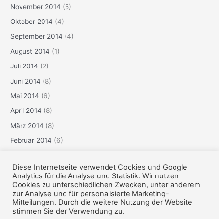
November 2014
(5)
Oktober 2014
(4)
September 2014
(4)
August 2014
(1)
Juli 2014
(2)
Juni 2014
(8)
Mai 2014
(6)
April 2014
(8)
März 2014
(8)
Februar 2014
(6)
Januar 2014
(3)
Diese Internetseite verwendet Cookies und Google
Dezember 2013
(6)
Analytics für die Analyse und Statistik. Wir nutzen
Cookies zu unterschiedlichen Zwecken, unter anderem
zur Analyse und für personalisierte Marketing-
Mitteilungen. Durch die weitere Nutzung der Website
Copyright © 2026 pmkniederrhein | Präsentiert von
Astra-
stimmen Sie der Verwendung zu.