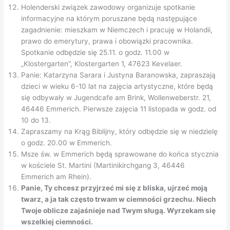
Holenderski związek zawodowy organizuje spotkanie
informacyjne na którym poruszane będą następujące
zagadnienie: mieszkam w Niemczech i pracuję w Holandii,
prawo do emerytury, prawa i obowiązki pracownika.
Spotkanie odbędzie się 25.11. o godz. 11.00 w
„Klostergarten”, Klostergarten 1, 47623 Kevelaer.
Panie: Katarzyna Sarara i Justyna Baranowska, zapraszają
dzieci w wieku 6-10 lat na zajęcia artystyczne, które będą
się odbywały w Jugendcafe am Brink, Wollenweberstr. 21,
46446 Emmerich. Pierwsze zajęcia 11 listopada w godz. od
10 do 13.
Zapraszamy na Krąg Biblijny, który odbędzie się w niedzielę
o godz. 20.00 w Emmerich.
Msze św. w Emmerich będą sprawowane do końca stycznia
w kościele St. Martini (Martinikirchgang 3, 46446
Emmerich am Rhein).
Panie, Ty chcesz przyjrzeć mi się z bliska, ujrzeć moją
twarz, a ja tak często trwam w ciemności grzechu. Niech
Twoje oblicze zajaśnieje nad Twym sługą. Wyrzekam się
wszelkiej ciemności.