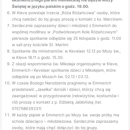
ekumenicznego parafii niemieckiej nie będzie Mszy
Świętej w języku polskim o godz. 19.00.
W Kleve powstaje trzecia „Róża Różańcowa” osoby, które
chcą należeć do tej grupy proszę o kontakt z ks. Marcinem.
Serdecznie zapraszamy dzieci i młodzież z Emmerich do
wspólnej modlitwy w „Podwórkowym Kole Różańcowym”
pierwsze spotkanie odbędzie się 25 listopada o godz. 11.00
w sali przy kościele St. Martini
Spotkanie dla ministrantów: w Kevelaer 12.12 po Mszy św.,
w Kleve 18.11 o godz. 15.30.
Z okazji wspomnienia św. Mikołaja organizujemy w Kleve,
Emmerich i Kevelaer spotkanie dzieci z Mikołajem, które
odbędzie się po Mszach św. 02.12 i 03.12.
W czasie Bożego Narodzenia pragniemy w Emmerich
przedstawić „Jasełka” dorośli i dzieci, którzy chcą się
zaangażować w przygotowanie (rekwizytów, kostiumów i
ról) proszę o kontakt z p. Elżbietą Jabłońską (tel.
015758639231)
W każdy piątek w Emmerich po Mszy św. swoje próby ma
schola dziecięco – młodzieżowa. Serdecznie zapraszamy
osoby, które mają chęć dołączyć do tej grupy.