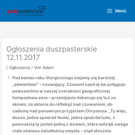
Zum
Inhalt
Menü
springen
Ogłoszenia duszpasterskie
12.11.2017
/
Ogłoszenia
/ Von
Adam
Pod koniec roku liturgicznego stajemy się bardziej
„adwentowi” – czuwający. Czasami nastrój ów potęguje
powszechna w naszej szerokości geograficznej
listopadowa aura – przemijanie dokonuje się tuż za
oknem, co skłania do refleksji nad czuwaniem, do
zadumy nad ponownym przyjściem Chrystusa. „Ty więc,
duszo, jedna spośród tłumu, jedna spośród ludu, z
pewnością ty jesteś jedną z dziewic, która wdzięk swego
ciała oświeca światłością umysłu – stąd słusznie