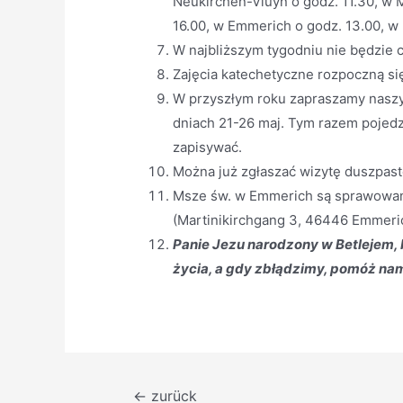
Neukirchen-Vluyn o godz. 11.30, w 
16.00, w Emmerich o godz. 13.00, w 
W najbliższym tygodniu nie będzie c
Zajęcia katechetyczne rozpoczną się
W przyszłym roku zapraszamy naszy
dniach 21-26 maj. Tym razem pojedz
zapisywać.
Można już zgłaszać wizytę duszpast
Msze św. w Emmerich są sprawowane 
(Martinikirchgang 3, 46446 Emmeri
Panie Jezu narodzony w Betlejem,
życia, a gdy zbłądzimy, pomóż nam
Beitragsnavigation
←
zurück