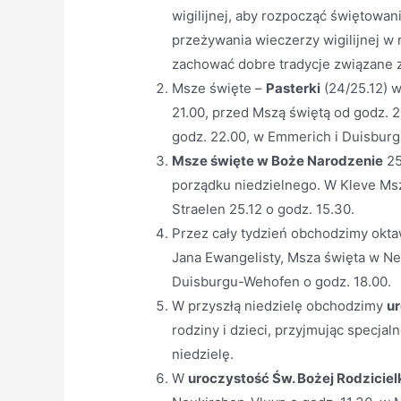
wigilijnej, aby rozpocząć świętowa
przeżywania wieczerzy wigilijnej w 
zachować dobre tradycje związane 
Msze święte –
Pasterki
(24/25.12) w
21.00, przed Mszą świętą od godz. 
godz. 22.00, w Emmerich i Duisbur
Msze święte w Boże Narodzenie
25
porządku niedzielnego. W Kleve Msza 
Straelen 25.12 o godz. 15.30.
Przez cały tydzień obchodzimy okt
Jana Ewangelisty, Msza święta w Ne
Duisburgu-Wehofen o godz. 18.00.
W przyszłą niedzielę obchodzimy
ur
rodziny i dzieci, przyjmując specja
niedzielę.
W
u
roczystość Św. Bożej Rodziciel