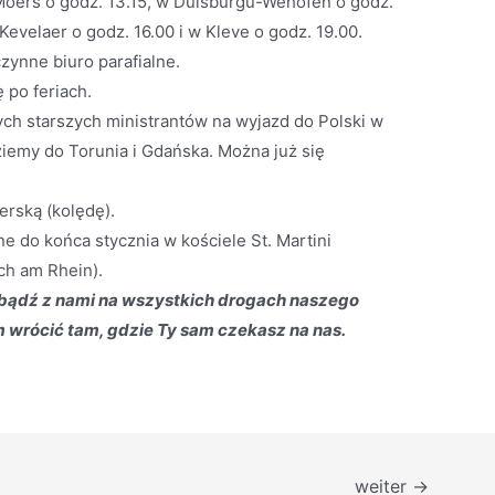
Moers o godz. 13.15, w Duisburgu-Wehofen o godz.
Kevelaer o godz. 16.00 i w Kleve o godz. 19.00.
zynne biuro parafialne.
 po feriach.
ch starszych ministrantów na wyjazd do Polski w
iemy do Torunia i Gdańska. Można już się
erską (kolędę).
do końca stycznia w kościele St. Martini
ch am Rhein).
 bądź z nami na wszystkich drogach naszego
 wrócić tam, gdzie Ty sam czekasz na nas.
weiter
→