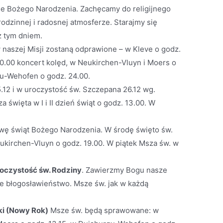
nie Bożego Narodzenia. Zachęcamy do religijnego
rodzinnej i radosnej atmosferze. Starajmy się
z tym dniem.
 naszej Misji zostaną odprawione – w Kleve o godz.
20.00 koncert kolęd, w Neukirchen-Vluyn i Moers o
gu-Wehofen o godz. 24.00.
.12 i w uroczystość św. Szczepana 26.12 wg.
święta w I i II dzień świąt o godz. 13.00. W
awę świąt Bożego Narodzenia. W środę święto św.
ukirchen-Vluyn o godz. 19.00. W piątek Msza św. w
oczystość św. Rodziny
. Zawierzmy Bogu nasze
lne błogosławieństwo. Msze św. jak w każdą
ki (Nowy Rok)
Msze św. będą sprawowane: w