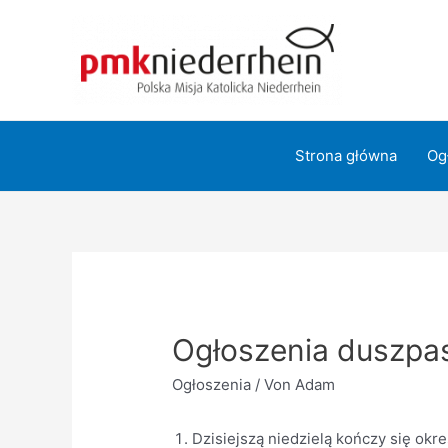
Zum
Inhalt
springen
Strona główna
Og
Ogłoszenia duszpas
Ogłoszenia
/ Von
Adam
Dzisiejszą niedzielą kończy się ok