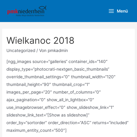
Zum
Menü
Inhalt
Main
springen
Menu
Wielkanoc 2018
Uncategorized
/ Von
pmkadmin
[ngg_images source=“galleries“ container_ids=“140″
display_type=“photocrati-nextgen_basic_thumbnails“
override_thumbnail_settings=“0″ thumbnail_width=“120″
thumbnail_height=“90″ thumbnail_crop=“1″
images_per_page=“20″ number_of_columns=“0″
ajax_pagination=“0″ show_all_in_lightbox=“0″
use_imagebrowser_effect=“0″ show_slideshow_link=“1″
slideshow_link_text=“[Show as slideshow]“
order_by=“sortorder“ order_direction=“ASC“ returns=“included“
maximum_entity_count=“500″]