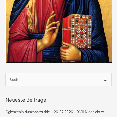
S
u
c
h
Neueste Beiträge
e
n
Ogłoszenia duszpasterskie – 26.07.2026 – XVII Niedziela w