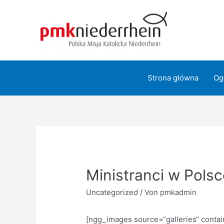
Zum
Inhalt
springen
Strona główna
Og
Ministranci w Polsc
Uncategorized
/ Von
pmkadmin
[ngg_images source=“galleries“ contai