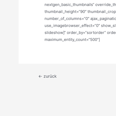
nextgen_basic_thumbnails“ override_t
thumbnail_height=“90″ thumbnail_cro
number_of_columns=“0″ ajax_paginatio
use_imagebrowser_effect=“0″ show_sli
slideshow]“ order_by=“sortorder“ orde
maximum_entity_count=“500″]
Beitragsnavigation
←
zurück