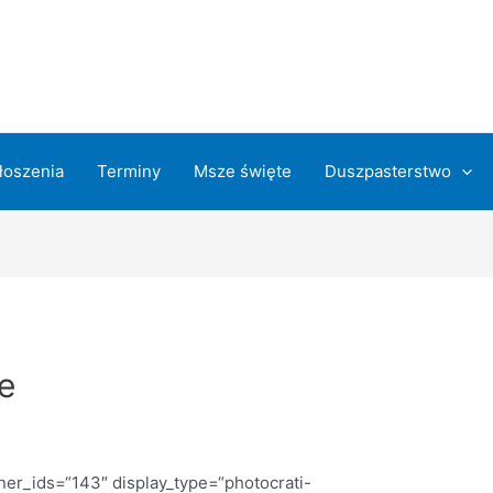
łoszenia
Terminy
Msze święte
Duszpasterstwo
e
ner_ids=“143″ display_type=“photocrati-