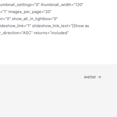
humbnail_settings=“0″ thumbnail_width=“120″
p=“1″ images_per_page=“20″
n=“0″ show_all_in_lightbox=“0″
deshow_link=“1″ slideshow_link_text=“[Show as
r_direction=“ASC“ returns=“included“
weiter
→