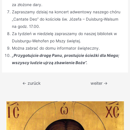
za złożone dary.
Zapraszamy dzisiaj na koncert adwentowy naszego chóru
„Cantate Deo” do kościoła św. Józefa – Duisburg-Walsum
na godz. 17.00.
Za tydzień w niedzielę zapraszamy do naszej bibliotek w
Duisburgu-Wehofen po Mszy świętej.
Można zabrać do domu informator świąteczny.
„Przygotujcie drogę Panu, prostujcie ścieżki dla Niego;
wszyscy ludzie ujrzą zbawienie Boże”.
Beitragsnavigation
←
zurück
weiter
→