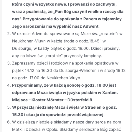
która czyni wszystko nowe. I prowadzi do zachwytu,
wraz z psalmistą, że „Pan Bóg uczynił wielkie rzeczy dla
nas”. Przygotowanie do spotkania z Panem w tajemnicy
Jego narodzenia ma wypełnić nasz Adwent.
W okresie Adwentu sprawowane są Msze św. „roratnie“: w
Neukirchen-Vluyn w każdą środę o godz.18.45 i w
Duisburgu, w każdy piątek o godz. 18.00. Dzieci prosimy,
aby na Msze św. „roratnie“ przynosiły lampiony.
Zapraszamy dzieci i rodziców na spotkania opłatkowe w
piątek 14.12 na 16.30 do Duisburga-Wehofen i w środę 19.12
na godz. 17.00 do Neukirchen-Vluyn.
Przypominamy, że w każdą sobotę o godz. 18.00 jest
odprawiana Msza święta w języku polskim w Xanten.
Miejsce – Kloster Mörmter – Düsterfeld 8.
W przyszłą niedzielę Msza święta w Straelen o godz.
15.30 i okazja do spowiedzi przedświątecznej.
W dzisiejszą niedzielę składamy nasze dary serca na dom
Matki i Dziecka w Opolu. Składamy serdeczne Bóg zapłać