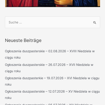
S
u
c
h
Neueste Beiträge
e
n
Ogłoszenia duszpasterskie – 02.08.2026 – XVIII Niedziela w
n
ciągu roku
a
Ogłoszenia duszpasterskie – 26.07.2026 – XVII Niedziela w
c
ciągu roku
h
Ogłoszenia duszpasterkie – 19.07.2026 – XVI Niedziela w ciągu
:
roku
Ogłoszenia duszpasterskie – 12.07.2026 – XV Niedziela w ciągu
roku
Ogłoszenia duszpasterskie – 05.07.2026 – XIV Niedziela w