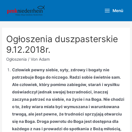
Zum
Menü
Inhalt
Main
springen
Menu
Ogłoszenia duszpasterskie
9.12.2018r.
Ogłoszenia
/ Von
Adam
Człowiek pewny siebie, syty, zdrowy i bogaty nie
potrzebuje Boga do niczego. Radzi sobie świetnie sam.
Ale człowiek, który pomimo zabiegów, starań i wysiłku
doświadczył jednak swojej bezradności, inaczej
zaczyna patrzeć na siebie, na życie i na Boga. Nie chodzi
o to, żeby wiara miała być wymuszana i warunkowana
trwogą, ale jest pewne, że trudności sprzyjają otwarciu
się na Boga. Droga powrotu do Boga jest dostępna dla
każdego z nas i prowadzi do spotkania z Bożą miłością,