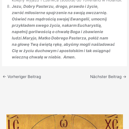
kolejny wyjazd 1 czerwca (sobota) do Toverland w Holandii.
Jezu, Dobry Pasterzu, drogo, prawdo i życie,
zwróć miłosierne spojrzenie na swoją owczarnię.
Oświeć nas mądrością swojej Ewangelii, umocnij
przykładem swego życia, nakarm Eucharystią,
napełnij gorliwością o chwałę Boga i zbawienie
ludzi.Maryjo, Matko Dobrego Pasterza, połóż nam
na głowę Twą świętą rękę, abyśmy mogli naśladować
Cię w życiu duchowym i apostolskim
i tak osiągnąć
wieczną chwałę w niebie. Amen.
←
Vorheriger Beitrag
Nächster Beitrag
→