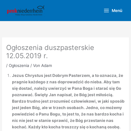
Zum
Inhalt
Menü
springen
Ogłoszenia duszpasterskie
12.05.2019 r.
/
Ogłoszenia
/ Von
Adam
Jezus Chrystus jest Dobrym Pasterzem, a to oznacza, że
pragnie każdego z nas doprowadzić do nieba. Aby tam
się dostać, należy uwierzyć w Pana Boga i starać się Go
poznawać. Święty Jan napisał, że Bóg jest miłością.
Bardzo trudno jest zrozumieć człowiekowi, w jaki sposób
jest jeden Bóg, ale w trzech osobach. Jedno, co możemy
powiedzieć o Panu Bogu, to jest to, że nas bardzo kocha i
nic nie jest w stanie sprawić, że Bóg przestanie nas
kochać. Każdy kto kocha troszczy się o kochaną osobę.