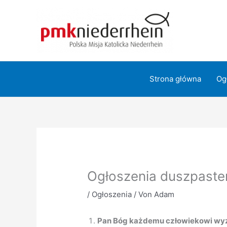
Zum
Inhalt
springen
Strona główna
Og
Ogłoszenia duszpaster
/
Ogłoszenia
/ Von
Adam
Pan Bóg każdemu człowiekowi wyzn