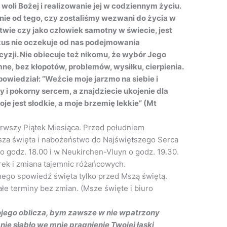
woli Bożej i realizowanie jej w codziennym życiu.
żnie od tego, czy zostaliśmy wezwani do życia w
twie czy jako człowiek samotny w świecie, jest
zus nie oczekuje od nas podejmowania
zji. Nie obiecuje też nikomu, że wybór Jego
mne, bez kłopotów, problemów, wysiłku, cierpienia.
owiedział: ”Weźcie moje jarzmo na siebie i
y i pokorny sercem, a znajdziecie ukojenie dla
e jest słodkie, a moje brzemię lekkie” (Mt
erwszy Piątek Miesiąca. Przed południem
sza święta i nabożeństwo do Najświętszego Serca
godz. 18.00 i w Neukirchen-Vluyn o godz. 19.30.
rek i zmiana tajemnic różańcowych.
nego spowiedź święta tylko przed Mszą świętą.
łe terminy bez zmian. (Msze święte i biuro
ojego oblicza, bym zawsze w nie wpatrzony
ie słabło we mnie pragnienie Twojej łaski