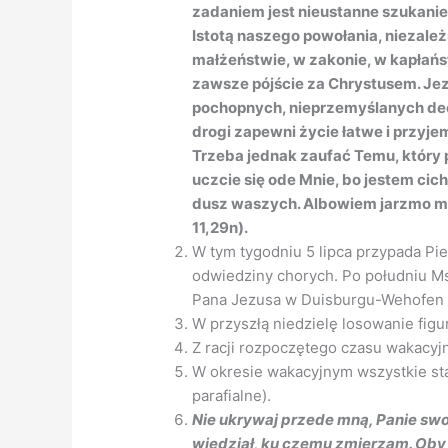
zadaniem jest nieustanne szukanie 
Istotą naszego powołania, niezale
małżeństwie, w zakonie, w kapłańs
zawsze pójście za Chrystusem. Je
pochopnych, nieprzemyślanych decy
drogi zapewni życie łatwe i przyje
Trzeba jednak zaufać Temu, który p
uczcie się ode Mnie, bo jestem cich
dusz waszych. Albowiem jarzmo moj
11,29n).
W tym tygodniu 5 lipca przypada Pi
odwiedziny chorych. Po południu M
Pana Jezusa w Duisburgu-Wehofen o 
W przyszłą niedzielę losowanie figu
Z racji rozpoczętego czasu wakacyj
W okresie wakacyjnym wszystkie sta
parafialne).
Nie ukrywaj przede mną, Panie sw
wiedział, ku czemu zmierzam. Oby n