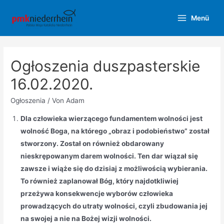
Zum
Menü
Inhalt
Main
springen
Menu
Ogłoszenia duszpasterskie
16.02.2020.
Ogłoszenia
/ Von
Adam
Dla człowieka wierzącego fundamentem wolności jest
wolność Boga, na którego „obraz i podobieństwo” został
stworzony. Został on również obdarowany
nieskrępowanym darem wolności. Ten dar wiązał się
zawsze i wiąże się do dzisiaj z możliwością wybierania.
To również zaplanował Bóg, który najdotkliwiej
przeżywa konsekwencje wyborów człowieka
prowadzących do utraty wolności, czyli zbudowania jej
na swojej a nie na Bożej wizji wolności.