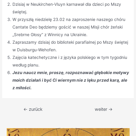
Dzisiaj w Neukirchen-Vluyn karnawał dla dzieci po Mszy
świętej.
W przyszłą niedzielę 23.02 na zaproszenie naszego chóru
Cantate Deo będziemy gościć w naszej Misji chór żeński
„Srebrne Głosy” z Winnicy na Ukrainie.
Zapraszamy dzisiaj do biblioteki parafialnej po Mszy świętej
w Duisburgu-Wehofen.
Zajęcia katechetyczne i z języka polskiego w tym tygodniu
według planu.
Jezu naucz mnie, proszę, rozpoznawać głębokie motywy
moich działań i być Ci wiernym nie z lęku przed karą, ale
z miłości.
Beitragsnavigation
←
zurück
weiter
→