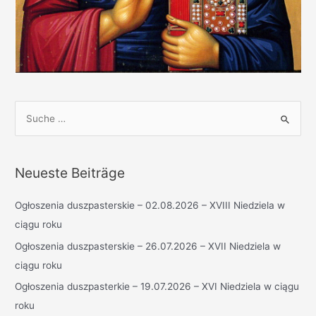
S
u
c
h
Neueste Beiträge
e
n
Ogłoszenia duszpasterskie – 02.08.2026 – XVIII Niedziela w
n
ciągu roku
a
Ogłoszenia duszpasterskie – 26.07.2026 – XVII Niedziela w
c
ciągu roku
h
Ogłoszenia duszpasterkie – 19.07.2026 – XVI Niedziela w ciągu
:
roku