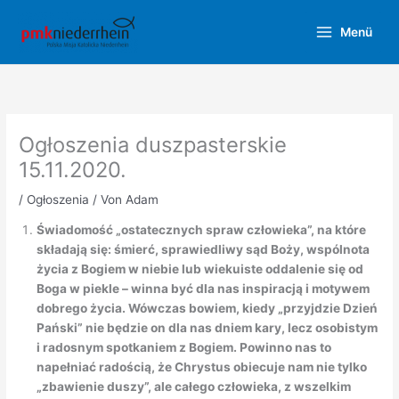
Zum
Inhalt
Menü
springen
Ogłoszenia duszpasterskie
15.11.2020.
/
Ogłoszenia
/ Von
Adam
Świadomość „ostatecznych spraw człowieka”, na które
składają się: śmierć, sprawiedliwy sąd Boży, wspólnota
życia z Bogiem w niebie lub wiekuiste oddalenie się od
Boga w piekle – winna być dla nas inspiracją i motywem
dobrego życia. Wówczas bowiem, kiedy „przyjdzie Dzień
Pański” nie będzie on dla nas dniem kary, lecz osobistym
i radosnym spotkaniem z Bogiem. Powinno nas to
napełniać radością, że Chrystus obiecuje nam nie tylko
„zbawienie duszy”, ale całego człowieka, z wszelkim