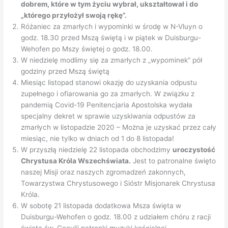
dobrem, które w tym życiu wybrał, ukształtował i do
„którego przyłożył swoją rękę”.
Różaniec za zmarłych i wypominki w środę w N-Vluyn o
godz. 18.30 przed Mszą świętą i w piątek w Duisburgu-
Wehofen po Mszy świętej o godz. 18.00.
W niedzielę modlimy się za zmarłych z „wypominek“ pół
godziny przed Mszą świętą
Miesiąc listopad stanowi okazję do uzyskania odpustu
zupełnego i ofiarowania go za zmarłych. W związku z
pandemią Covid-19 Penitencjaria Apostolska wydała
specjalny dekret w sprawie uzyskiwania odpustów za
zmarłych w listopadzie 2020 – Można je uzyskać przez cały
miesiąc, nie tylko w dniach od 1 do 8 listopada!
W przyszłą niedzielę 22 listopada obchodzimy
uroczystość
Chrystusa Króla Wszechświata.
Jest to patronalne święto
naszej Misji oraz naszych zgromadzeń zakonnych,
Towarzystwa Chrystusowego i Sióstr Misjonarek Chrystusa
Króla.
W sobotę 21 listopada dodatkowa Msza święta w
Duisburgu-Wehofen o godz. 18.00 z udziałem chóru z racji