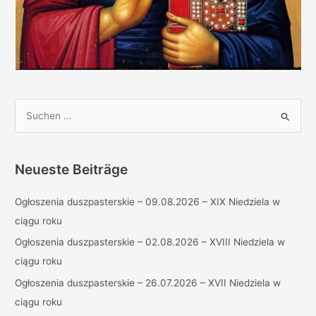
S
u
c
h
Neueste Beiträge
e
Ogłoszenia duszpasterskie – 09.08.2026 – XIX Niedziela w
n
ciągu roku
n
a
Ogłoszenia duszpasterskie – 02.08.2026 – XVIII Niedziela w
c
ciągu roku
h
Ogłoszenia duszpasterskie – 26.07.2026 – XVII Niedziela w
:
ciągu roku