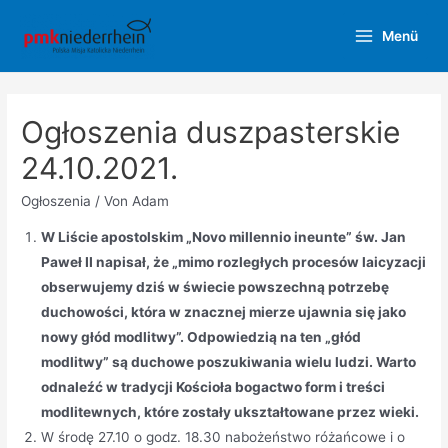
Zum
Menü
Inhalt
Main
springen
Menu
Ogłoszenia duszpasterskie
24.10.2021.
Ogłoszenia
/ Von
Adam
W Liście apostolskim „Novo millennio ineunte” św. Jan
Paweł II napisał, że „mimo rozległych procesów laicyzacji
obserwujemy dziś w świecie powszechną potrzebę
duchowości, która w znacznej mierze ujawnia się jako
nowy głód modlitwy”. Odpowiedzią na ten „głód
modlitwy” są duchowe poszukiwania wielu ludzi. Warto
odnaleźć w tradycji Kościoła bogactwo form i treści
modlitewnych, które zostały ukształtowane przez wieki.
W środę 27.10 o godz. 18.30 nabożeństwo różańcowe i o