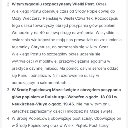
W tym tygodniu rozpoczynamy Wielki Post.
Okres
Wielkiego Postu obejmuje czas od Środy Popielcowej do
Mszy Wieczerzy Pańskiej w Wielki Czwartek. Rozpoczęciu
tego czasu towarzyszy obrzęd posypania głów popiołem.
Wchodzimy na 40 dniową drogę nawrócenia. Wszystkie
ćwiczenia wielkopostne mają nas prowadzić do zrozumienia
tajemnicy Chrystusa, do odrodzenia się w Nim. Czas
Wielkiego Postu to szczególny okres uczenia się
wytrwałości w modlitwie, przezwyciężania egoizmu w
praktyce czynnej miłości. Ma pomóc całym sercem oddać
się Panu i odnaleźć w Nim uzdrowienie duszy w
odradzających sakramentach.
W Środę Popielcową Msze święte z obrzędem posypania
głów popiołem w Duisburgu-Wehofen o godz. 18.00 i w
Neukirchen-Vluyn o godz. 19.45.
Nie ma w tym dniu
katechez zapraszamy dzieci i młodzież na Mszę świętą.
W Środę Popielcową obowiązuje post ścisły. Obowiązuje on
w Środę Popielcową oraz w Wielki Piątek. Post ścisły