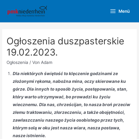
Zum
Menü
Inhalt
Main
springen
Menu
Ogłoszenia duszpasterskie
19.02.2023.
Ogłoszenia
/ Von
Adam
Dla niektórych świętość to klęczenie godzinami ze
złożonymi rękoma, nabożna mina, oczy skierowane ku
górze. Dla innych to sposób życia, postępowania, stan,
który warto utrzymywać, bo prowadzi ku życiu
wiecznemu. Dla nas, chrześcijan, to nasza broń przeciw
złemu traktowaniu, złorzeczeniu, a także obojętności,
zawłaszczaniu naszego życia osobistego przez tych,
którym solą w oku jest nasza wiara, nasza postawa,
nasze istnienie.