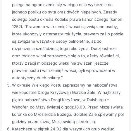
polega na ograniczeniu się w ciągu dnia wyłącznie do
jednego posiłku do syta oraz dwóch niepełnych. Zasady
ścisłego postu określa Kodeks prawa kanonicznego (kanon
1252): “Prawem o wstrzemięźliwości są związane osoby,
które ukończyły czternasty rok życia, prawem zaś o poście
są związane wszystkie osoby pełnoletnie, aż do
rozpoczęcia sześćdziesiątego roku życia. Duszpasterze
oraz rodzice winni zatroszczyć się o to, ażeby również ci,
którzy z racji młodszego wieku nie związani jeszcze
prawem postu i wstrzemięźliwości, byli wprowadzeni w
autentyczny duch pokuty.”
W okresie Wielkiego Postu zapraszamy na nabożeństwa
wielkopostne Drogę Krzyżową i Gorzkie Żale. W najbliższy
piątek nabożeństwo Drogi Krzyżowej w Duisburgu –
Wehofen po Mszy świętej o godz.18.00. Przed Mszą świętą
koronka do Miłosierdzia Bożego. Gorzkie Żale śpiewamy pół
godziny przed każdą Mszą świętą niedzielną.
Katecheza w piątek 24.02 dla wszystkich grup według