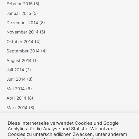
Februar 2015
(5)
Januar 2015
(5)
Dezember 2014
(8)
November 2014
(5)
Oktober 2014
(4)
September 2014
(4)
August 2014
(1)
Juli 2014
(2)
Juni 2014
(8)
Mai 2014
(6)
April 2014
(8)
März 2014
(8)
Februar 2014
(6)
Diese Internetseite verwendet Cookies und Google
Januar 2014
(3)
Analytics für die Analyse und Statistik. Wir nutzen
Cookies zu unterschiedlichen Zwecken, unter anderem
Dezember 2013
(6)