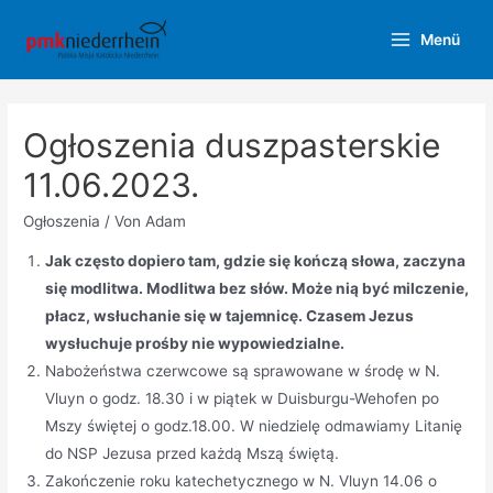
Zum
Menü
Inhalt
Main
springen
Menu
Ogłoszenia duszpasterskie
11.06.2023.
Ogłoszenia
/ Von
Adam
Jak często dopiero tam, gdzie się kończą słowa, zaczyna
się modlitwa. Modlitwa bez słów. Może nią być milczenie,
płacz, wsłuchanie się w tajemnicę. Czasem Jezus
wysłuchuje prośby nie wypowiedzialne.
Nabożeństwa czerwcowe są sprawowane w środę w N.
Vluyn o godz. 18.30 i w piątek w Duisburgu-Wehofen po
Mszy świętej o godz.18.00. W niedzielę odmawiamy Litanię
do NSP Jezusa przed każdą Mszą świętą.
Zakończenie roku katechetycznego w N. Vluyn 14.06 o