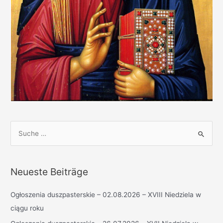
S
u
c
h
Neueste Beiträge
e
n
Ogłoszenia duszpasterskie – 02.08.2026 – XVIII Niedziela w
n
ciągu roku
a