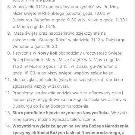
18.00. ( Nie ma postu)
W niedzielę 31.12 obchodzimy uroczystość św. Rodziny.
Msze święte w Rheinbergu (sobota) godz. 18.00 w
Duisburgu-Wehofen o godz. 9.30 w N. Vluyn o godz. 11.30 i
w Moers o godz. 13.15.
Msza święta oraz nabożeństwo dziękczynne na
zakończenie „Starego Roku” w niedzielę 31.12 w Duisburgu-
Wehofen o godz. 16.30
1 stycznia w
Nowy Rok
obchodzimy uroczystość Świętej
Bożej Rodzicielki Maryi. Msze święte w N. Vluyn o godz.
11.30, w Moers o godz. 13.15 i w Duisburgu-Wehofen o
godz. 16.00, a po Mszy świętej wspólny śpiew kolęd.
Można zgłaszać kolędę (wizytę duszpasterską). Kartki do
zgłoszenia wizyty w zakrystii.
Pragniemy serdecznie podziękować za ofiarowany czas i
pomoc przy przygotowaniu naszego kościoła św. Juliany w
Duisburgu do świąt Bożego Narodzenia.
Biuro parafialne będzie czynne po Nowym Roku
. Wszystki
pilne sprawy można zgłaszać telefonicznie.
Wszystkim wyjeżdżającym na święta Bożego Narodzenia
życzymy obfitości Bożych łask od Nowonarodzenego, a