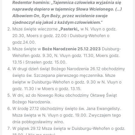
Redemtor hominis: „Tajemnica człowieka wyjaśnia się
naprawdę dopiero w tajemnicy Słowa Wcielonego. (…)
Albowiem On, Syn Boży, przez wcielenie swoje
zjednoczył się jakoś z każdym człowiekiem.”
Msze święte wieczorne
„Pasterki„
w N. Vluyn o godz.
20.30, Moers o godz. 22.00 i Duisburg-Wehofen o
godz.24.00.
Msze święte w
Boże Narodzenie 25.12.2023
Duisburg-
Wehofen godz. 9.30, N. Vluyn godz. 11.30, Moers godz.
13.15 i Straelen godz. 15.00.
W drugi dzień świąt Bożego Narodzenia 26.12 obchodzimy
święto św. Szczepana pierwszego męczennika. Msze
świętw w Duisburgu-Wehofen o godz. 9.30 w N. Vluyn o
godz. 11.30 i w Moers o godz. 13.15.
W dni, aż do Nowego Roku obchodzimy Oktawę Świąt
Bożego Narodzenia.
W środę 27.12 obchodzimy święto św. Jana Ewangelisty.
Msza święta w N. Vluyn o godz. 19.00. Zwyczajem tego
dnia pobłogosławimy wino.
W piątek 29.12 Msza święta w Duisburgu-Wehofen o godz.