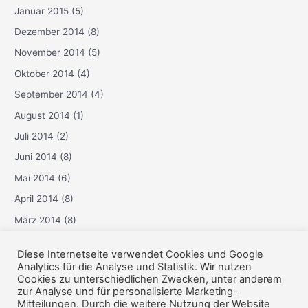
Januar 2015
(5)
Dezember 2014
(8)
November 2014
(5)
Oktober 2014
(4)
September 2014
(4)
August 2014
(1)
Juli 2014
(2)
Juni 2014
(8)
Mai 2014
(6)
April 2014
(8)
März 2014
(8)
Februar 2014
(6)
Diese Internetseite verwendet Cookies und Google
Januar 2014
(3)
Analytics für die Analyse und Statistik. Wir nutzen
Cookies zu unterschiedlichen Zwecken, unter anderem
Dezember 2013
(6)
zur Analyse und für personalisierte Marketing-
Mitteilungen. Durch die weitere Nutzung der Website