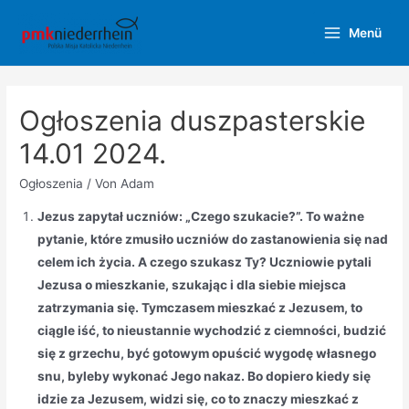
Zum
Menü
Inhalt
Main
springen
Menu
Ogłoszenia duszpasterskie
14.01 2024.
Ogłoszenia
/ Von
Adam
Jezus zapytał uczniów: „Czego szukacie?”. To ważne
pytanie, które zmusiło uczniów do zastanowienia się nad
celem ich życia. A czego szukasz Ty? Uczniowie pytali
Jezusa o mieszkanie, szukając i dla siebie miejsca
zatrzymania się. Tymczasem mieszkać z Jezusem, to
ciągle iść, to nieustannie wychodzić z ciemności, budzić
się z grzechu, być gotowym opuścić wygodę własnego
snu, byleby wykonać Jego nakaz. Bo dopiero kiedy się
idzie za Jezusem, widzi się, co to znaczy mieszkać z