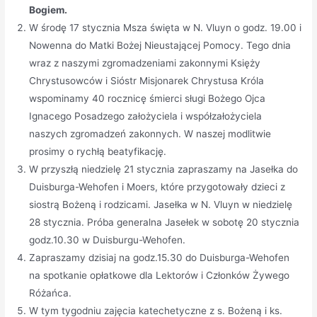
Bogiem.
W środę 17 stycznia Msza święta w N. Vluyn o godz. 19.00 i
Nowenna do Matki Bożej Nieustającej Pomocy. Tego dnia
wraz z naszymi zgromadzeniami zakonnymi Księży
Chrystusowców i Sióstr Misjonarek Chrystusa Króla
wspominamy 40 rocznicę śmierci sługi Bożego Ojca
Ignacego Posadzego założyciela i współzałożyciela
naszych zgromadzeń zakonnych. W naszej modlitwie
prosimy o rychłą beatyfikację.
W przyszłą niedzielę 21 stycznia zapraszamy na Jasełka do
Duisburga-Wehofen i Moers, które przygotowały dzieci z
siostrą Bożeną i rodzicami. Jasełka w N. Vluyn w niedzielę
28 stycznia. Próba generalna Jasełek w sobotę 20 stycznia
godz.10.30 w Duisburgu-Wehofen.
Zapraszamy dzisiaj na godz.15.30 do Duisburga-Wehofen
na spotkanie opłatkowe dla Lektorów i Członków Żywego
Różańca.
W tym tygodniu zajęcia katechetyczne z s. Bożeną i ks.