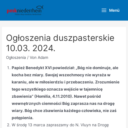
Zum
Menü
Inhalt
Main
springen
Menu
Ogłoszenia duszpasterskie
10.03. 2024.
Ogłoszenia
/ Von
Adam
Papież Benedykt XVI powiedział: „Bóg nie dominuje, ale
kocha bez miary. Swojej wszechmocy nie wyraża w
karaniu, ale w miłosierdziu i przebaczeniu. Zrozumienie
tego wszystkiego oznacza wejście w tajemnicę
zbawienia” (Homilia, 4.11.2010). Nawet pośród
wewnętrznych ciemności Bóg zaprasza nas na drogę
wiary. Bóg chce zbawienia każdego człowieka, nie zaś
potępienia.
W środę 13 marca zapraszamy do N. Vluyn na Drogę