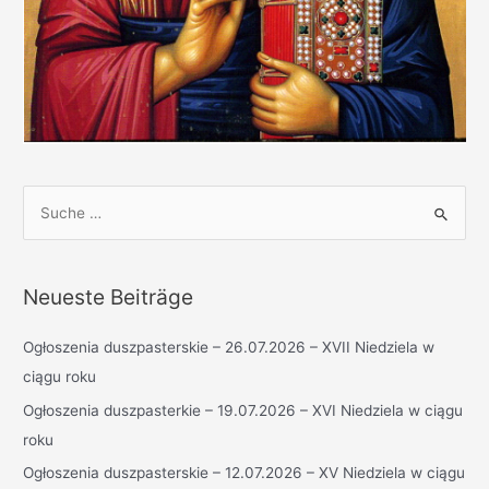
S
u
c
h
Neueste Beiträge
e
n
Ogłoszenia duszpasterskie – 26.07.2026 – XVII Niedziela w
n
ciągu roku
a
Ogłoszenia duszpasterkie – 19.07.2026 – XVI Niedziela w ciągu
c
roku
h
Ogłoszenia duszpasterskie – 12.07.2026 – XV Niedziela w ciągu