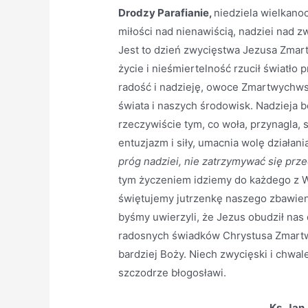
Drodzy Parafianie,
niedziela wielkano
miłości nad nienawiścią, nadziei nad z
Jest to dzień zwycięstwa Jezusa Zmart
życie i nieśmiertelność rzucił światło 
radość i nadzieję, owoce Zmartwychws
świata i naszych środowisk. Nadzieja b
rzeczywiście tym, co woła, przynagla, 
entuzjazm i siły, umacnia wolę działani
próg nadziei, nie zatrzymywać się prze
tym życzeniem idziemy do każdego z W
świętujemy jutrzenkę naszego zbawie
byśmy uwierzyli, że Jezus obudził nas d
radosnych świadków Chrystusa Zmartwyc
bardziej Boży. Niech zwycięski i chwa
szczodrze błogosławi.
Ks. Jan,