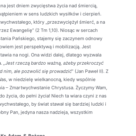
cna jest dniem zwycięstwa życia nad śmiercią,
wątpieniem w sens ludzkich wysiłków i cierpień.
wychwstałego, który „przezwyciężył śmierć, a na
przez Ewangelię” (2 Tm 1,10). Niosąc w sercach
tania Pańskiego, stajemy się zaczynem odnowy
owiem jest perspektywą i mobilizacją. Jest
stawia na nogi. Ona widzi dalej, dlatego wyzwala
a.
„Jest rzeczą bardzo ważną, ażeby przekroczyć
d nim, ale pozwolić się prowadzić
” (Jan Paweł II). Z
as, w niedzielę wielkanocną, kiedy wspólnie
nia – Zmartwychwstanie Chrystusa. Życzymy Wam,
o życia, do pełni życia! Niech ta wiara czyni z nas
hwstałego, by świat stawał się bardziej ludzki i
lebny Pan, jedyna nasza nadzieja, wszystkim
 Ks. Adam, S. Bożena