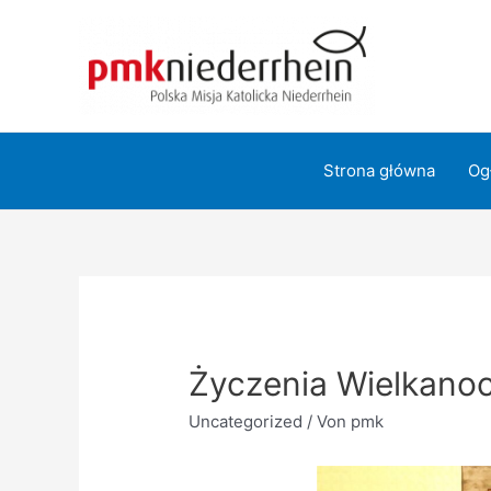
Zum
Inhalt
springen
Strona główna
Og
Życzenia Wielkano
Uncategorized
/ Von
pmk