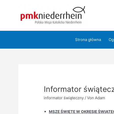
Zum
Inhalt
springen
Strona główna
Og
Informator świątec
informator świąteczny
/ Von
Adam
MSZE ŚWIĘTE W OKRESIE ŚWIĄT