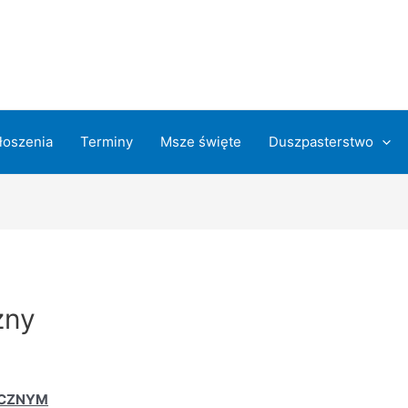
łoszenia
Terminy
Msze święte
Duszpasterstwo
zny
ECZNYM