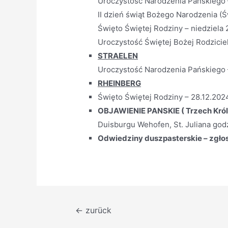
Uroczystość Narodzenia Pańskiego – 
II dzień świąt Bożego Narodzenia (Ś
Święto Świętej Rodziny – niedziela 
Uroczystość Świętej Bożej Rodzicielk
STRAELEN
Uroczystość Narodzenia Pańskiego –
RHEINBERG
Święto Świętej Rodziny – 28.12.2024
OBJAWIENIE PANSKIE ( Trzech Króli
Duisburgu Wehofen, St. Juliana godz
Odwiedziny duszpasterskie – zgłos
Beitragsnavigation
←
zurück