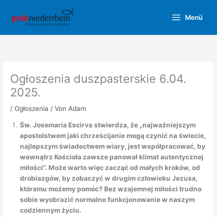
Zum
Inhalt
Menü
springen
Ogłoszenia duszpasterskie 6.04.
2025.
/
Ogłoszenia
/ Von
Adam
Św. Josemaria Escirva stwierdza, że „najważniejszym
apostolstwem jaki chrześcijanie mogą czynić na świecie,
najlepszym świadectwem wiary, jest współpracować, by
wewnątrz Kościoła zawsze panował klimat autentycznej
miłości”. Może warto więc zacząć od małych kroków, od
drobiazgów, by zobaczyć w drugim człowieku Jezusa,
któremu możemy pomóc? Bez wzajemnej miłości trudno
sobie wyobrazić normalne funkcjonowanie w naszym
codziennym życiu.