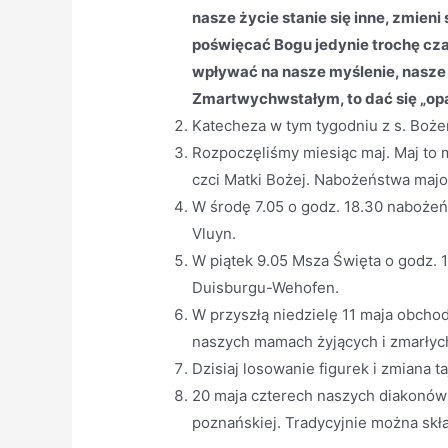
nasze życie stanie się inne, zmieni
poświęcać Bogu jedynie trochę cza
wpływać na nasze myślenie, nasze 
Zmartwychwstałym, to dać się „opa
Katecheza w tym tygodniu z s. Boże
Rozpoczęliśmy miesiąc maj. Maj to
czci Matki Bożej. Nabożeństwa maj
W środę 7.05 o godz. 18.30 nabożeń
Vluyn.
W piątek 9.05 Msza Święta o godz.
Duisburgu-Wehofen.
W przyszłą niedzielę 11 maja obch
naszych mamach żyjących i zmarłyc
Dzisiaj losowanie figurek i zmiana 
20 maja czterech naszych diakonów 
poznańskiej. Tradycyjnie można skła