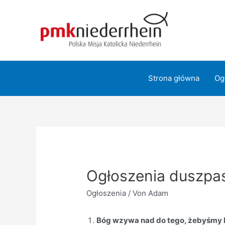
Zum
Inhalt
springen
Strona główna
Og
Ogłoszenia duszpas
Ogłoszenia
/ Von
Adam
Bóg wzywa nad do tego, żebyśmy ba