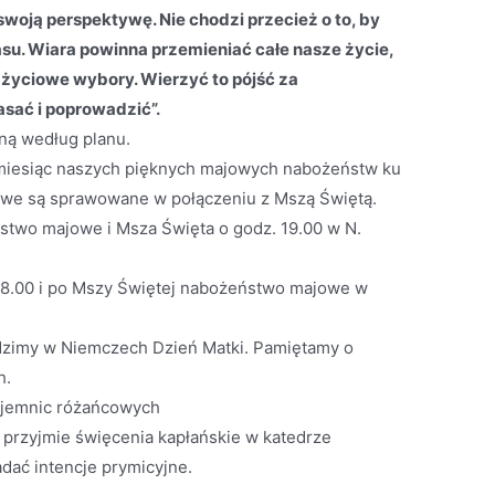
 swoją perspektywę. Nie chodzi przecież o to, by
su. Wiara powinna przemieniać całe nasze życie,
życiowe wybory. Wierzyć to pójść za
sać i poprowadzić”.
ną według planu.
 miesiąc naszych pięknych majowych nabożeństw ku
owe są sprawowane w połączeniu z Mszą Świętą.
stwo majowe i Msza Święta o godz. 19.00 w N.
 18.00 i po Mszy Świętej nabożeństwo majowe w
odzimy w Niemczech Dzień Matki. Pamiętamy o
h.
tajemnic różańcowych
przyjmie święcenia kapłańskie w katedrze
dać intencje prymicyjne.