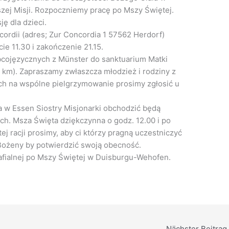
szej Misji. Rozpoczniemy pracę po Mszy Świętej.
ę dla dzieci.
ordii (adres; Zur Concordia 1 57562 Herdorf)
e 11.30 i zakończenie 21.15.
bcojęzycznych z Münster do sanktuarium Matki
0 km). Zapraszamy zwłaszcza młodzież i rodziny z
ch na wspólne pielgrzymowanie prosimy zgłosić u
a w Essen Siostry Misjonarki obchodzić będą
ch. Msza Święta dziękczynna o godz. 12.00 i po
ej racji prosimy, aby ci którzy pragną uczestniczyć
 Bożeny by potwierdzić swoją obecność.
rafialnej po Mszy Świętej w Duisburgu-Wehofen.
Nächster Beitrag