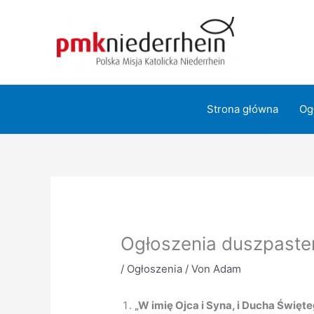
Zum
Inhalt
springen
Strona główna
Og
Ogłoszenia duszpaster
/
Ogłoszenia
/ Von
Adam
„W imię Ojca i Syna, i Ducha Święte