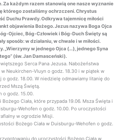
e. Za każdym razem stanowią one nasze wyznanie
ę którego zostaliśmy ochrzczeni. Chrystus
ść Duchu Prawdy. Odkrywa tajemnicę miłości
punkt objawienia Bożego. Jezus nazywa Boga Ojca
 Bóg-Ojciec, Bóg-Człowiek i Bóg-Duch Święty są
 sposób: w działaniu, w chwale i w miłości.
y. „Wierzymy w jednego Ojca (…), jednego Syna
tego” (św. Jan Damasceński).
świętszego Serca Pana Jezusa. Nabożeństwa
 Neukirchen-Vluyn o godz. 18.30 i w piątek w
o godz. 18.00. W niedzielę odmawiamy litanię do
rzed Mszą Świętą.
n o godz. 15.00.
 Bożego Ciała, które przypada 19.06. Msza Święta i
isburgu-Wehofen o godz. 10.00. Po uroczystości
afialny w ogrodzie Misji.
ystości Bożego Ciała w Duisburgu-Wehofen o godz.
rzygotowaniu do uroczystości Bożego Ciała w