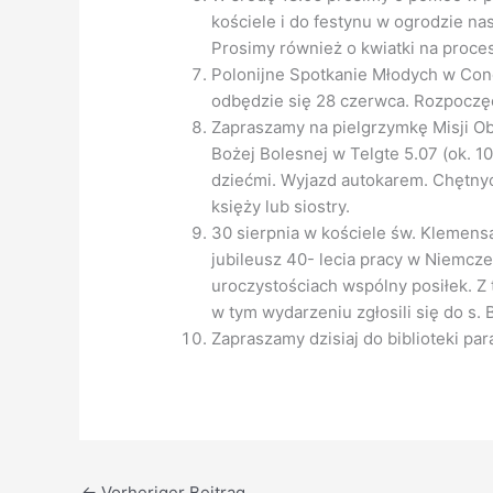
kościele i do festynu w ogrodzie na
Prosimy również o kwiatki na procesj
Polonijne Spotkanie Młodych w Conc
odbędzie się 28 czerwca. Rozpoczęci
Zapraszamy na pielgrzymkę Misji O
Bożej Bolesnej w Telgte 5.07 (ok. 1
dziećmi. Wyjazd autokarem. Chętny
księży lub siostry.
30 sierpnia w kościele św. Klemens
jubileusz 40- lecia pracy w Niemcze
uroczystościach wspólny posiłek. Z t
w tym wydarzeniu zgłosili się do s.
Zapraszamy dzisiaj do biblioteki pa
←
Vorheriger Beitrag