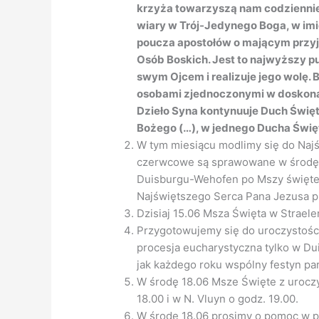
krzyża towarzyszą nam codzienni
wiary w Trój-Jedynego Boga, w imi
poucza apostołów o mającym przyj
Osób Boskich. Jest to najwyższy 
swym Ojcem i realizuje jego wolę.
osobami zjednoczonymi w doskonały
Dzieło Syna kontynuuje Duch Święt
Bożego (…), w jednego Ducha Świę
W tym miesiącu modlimy się do Naj
czerwcowe są sprawowane w środę w
Duisburgu-Wehofen po Mszy świętej 
Najświętszego Serca Pana Jezusa p
Dzisiaj 15.06 Msza Święta w Straele
Przygotowujemy się do uroczystości
procesja eucharystyczna tylko w Du
jak każdego roku wspólny festyn par
W środę 18.06 Msze Święte z urocz
18.00 i w N. Vluyn o godz. 19.00.
W środę 18.06 prosimy o pomoc w p