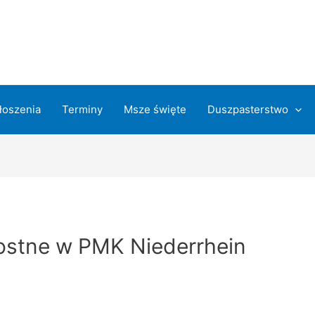
łoszenia
Terminy
Msze święte
Duszpasterstwo
ostne w PMK Niederrhein