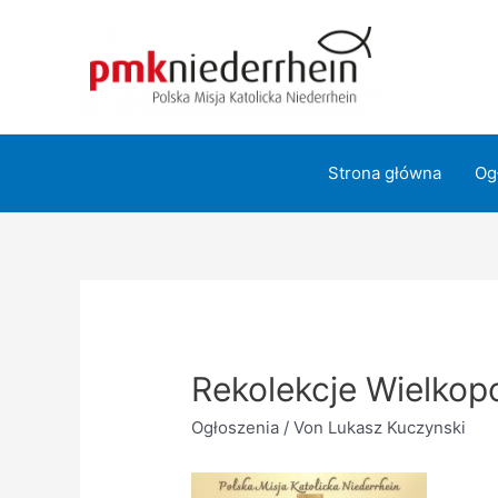
Zum
Inhalt
springen
Strona główna
Og
Rekolekcje Wielkop
Ogłoszenia
/ Von
Lukasz Kuczynski