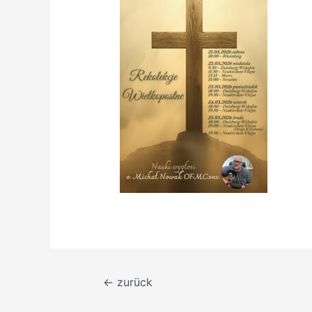
Beitragsnavigation
←
zurück