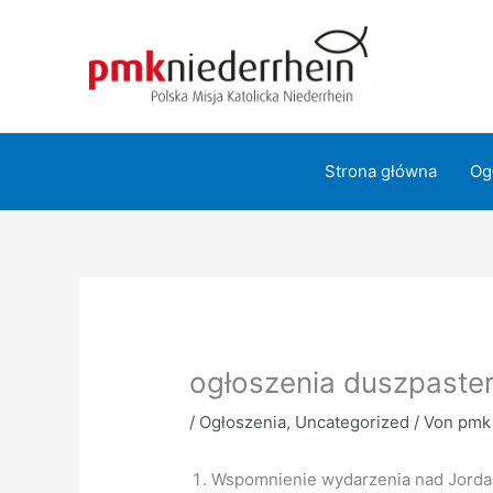
Zum
Inhalt
springen
Strona główna
Og
ogłoszenia duszpaster
/
Ogłoszenia
,
Uncategorized
/ Von
pmk
Wspomnienie wydarzenia nad Jordane