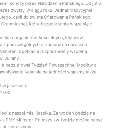
ynem, kończy okres Narodzenia Pańskiego. Od jutra
okres zwykły, w ciągu roku. Jednak tradycyjnie
tego, czyli do święta Ofiarowania Pańskiego,
Gromnicznej, które bezpośrednio wiąże się z
stkich organistów, kościelnych, lektorów,
a z poszczególnych ośrodków na doroczne
-Wehofen. Spotkanie rozpoczniemy wspólną
. Juliany.
ele będzie trwał Tydzień Powszechnej Modlitw o
nawoływanie Kościoła do jedności włączmy także
ł w jasełkach:
17.00
eci z naszej misji jasełka. Za tydzień będzie na
y z PMK Münster. Po mszy św. będzie można nabyć
siaj zapraszamy.