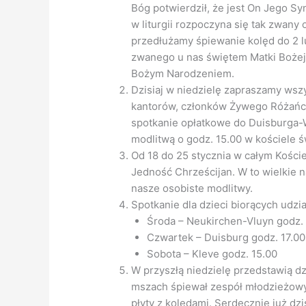
Bóg potwierdził, że jest On Jego S
w liturgii rozpoczyna się tak zwany 
przedłużamy śpiewanie kolęd do 2 lu
zwanego u nas świętem Matki Bożej 
Bożym Narodzeniem.
Dzisiaj w niedzielę zapraszamy wszy
kantorów, członków Żywego Różańc
spotkanie opłatkowe do Duisburga
modlitwą o godz. 15.00 w kościele św
Od 18 do 25 stycznia w całym Kości
Jedność Chrześcijan. W to wielkie 
nasze osobiste modlitwy.
Spotkanie dla dzieci biorących udzia
Środa – Neukirchen-Vluyn godz. 
Czwartek – Duisburg godz. 17.00
Sobota – Kleve godz. 15.00
W przyszłą niedzielę przedstawią dzi
mszach śpiewał zespół młodzieżow
płyty z kolędami. Serdecznie już dzi