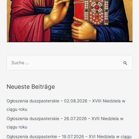
S
u
c
h
Neueste Beiträge
e
n
Ogłoszenia duszpasterskie – 02.08.2026 – XVIII Niedziela w
n
ciągu roku
a
Ogłoszenia duszpasterskie – 26.07.2026 – XVII Niedziela w
c
ciągu roku
h
Ogłoszenia duszpasterkie – 19.07.2026 – XVI Niedziela w ciągu