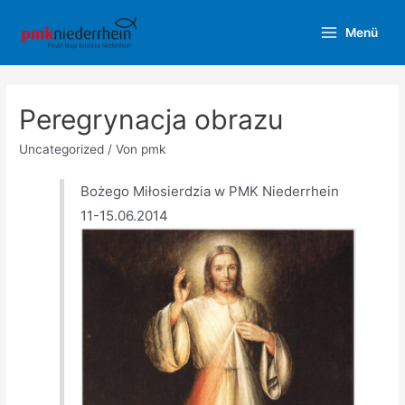
Zum
Menü
Inhalt
Main
springen
Menu
Peregrynacja obrazu
Uncategorized
/ Von
pmk
Bożego Miłosierdzia w PMK Niederrhein
11-15.06.2014