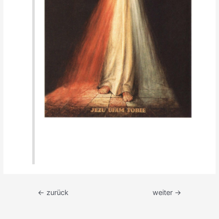
Beitragsnavigation
←
zurück
weiter
→