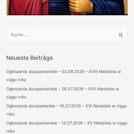
S
u
c
h
Neueste Beiträge
e
n
Ogłoszenia duszpasterskie – 02.08.2026 – XVIII Niedziela w
n
ciągu roku
a
Ogłoszenia duszpasterskie – 26.07.2026 – XVII Niedziela w
c
ciągu roku
h
Ogłoszenia duszpasterkie – 19.07.2026 – XVI Niedziela w ciągu
:
roku
Ogłoszenia duszpasterskie – 12.07.2026 – XV Niedziela w ciągu
roku