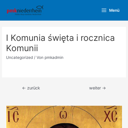
Zum
Menü
Inhalt
Main
springen
Menu
I Komunia święta i rocznica
Komunii
Uncategorized
/ Von
pmkadmin
Beitragsnavigation
←
zurück
weiter
→