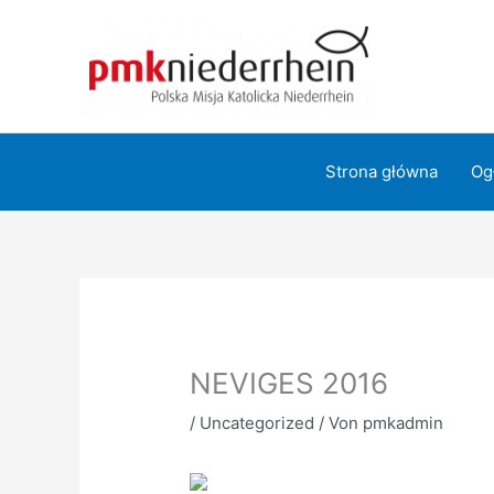
Zum
Inhalt
springen
Strona główna
Og
NEVIGES 2016
/
Uncategorized
/ Von
pmkadmin