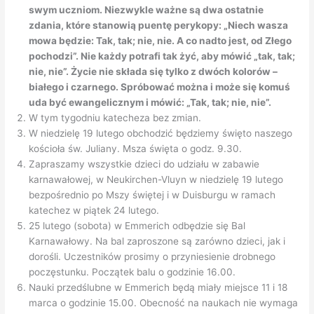
swym uczniom. Niezwykle ważne są dwa ostatnie
zdania, które stanowią puentę perykopy: „Niech wasza
mowa będzie: Tak, tak; nie, nie. A co nadto jest, od Złego
pochodzi”. Nie każdy potrafi tak żyć, aby mówić „tak, tak;
nie, nie”. Życie nie składa się tylko z dwóch kolorów –
białego i czarnego. Spróbować można i może się komuś
uda być ewangelicznym i mówić: „Tak, tak; nie, nie”.
W tym tygodniu katecheza bez zmian.
W niedzielę 19 lutego obchodzić będziemy święto naszego
kościoła św. Juliany. Msza święta o godz. 9.30.
Zapraszamy wszystkie dzieci do udziału w zabawie
karnawałowej, w Neukirchen-Vluyn w niedzielę 19 lutego
bezpośrednio po Mszy świętej i w Duisburgu w ramach
katechez w piątek 24 lutego.
25 lutego (sobota) w Emmerich odbędzie się Bal
Karnawałowy. Na bal zaproszone są zarówno dzieci, jak i
dorośli. Uczestników prosimy o przyniesienie drobnego
poczęstunku. Początek balu o godzinie 16.00.
Nauki przedślubne w Emmerich będą miały miejsce 11 i 18
marca o godzinie 15.00. Obecność na naukach nie wymaga