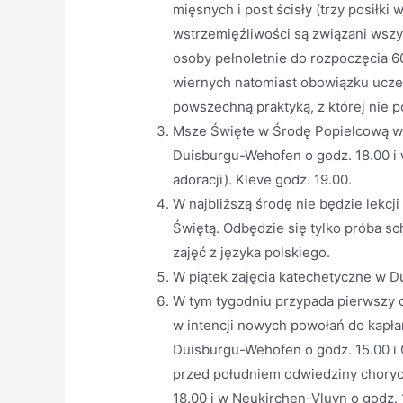
mięsnych i post ścisły (trzy posiłki
wstrzemięźliwości są związani wszy
osoby pełnoletnie do rozpoczęcia 60
wiernych natomiast obowiązku uczest
powszechną praktyką, z której nie 
Msze Święte w Środę Popielcową w
Duisburgu-Wehofen o godz. 18.00 i 
adoracji). Kleve godz. 19.00.
W najbliższą środę nie będzie lekcj
Świętą. Odbędzie się tylko próba sch
zajęć z języka polskiego.
W piątek zajęcia katechetyczne w 
W tym tygodniu przypada pierwszy c
w intencji nowych powołań do kapła
Duisburgu-Wehofen o godz. 15.00 i G
przed południem odwiedziny choryc
18.00 i w Neukirchen-Vluyn o godz. 