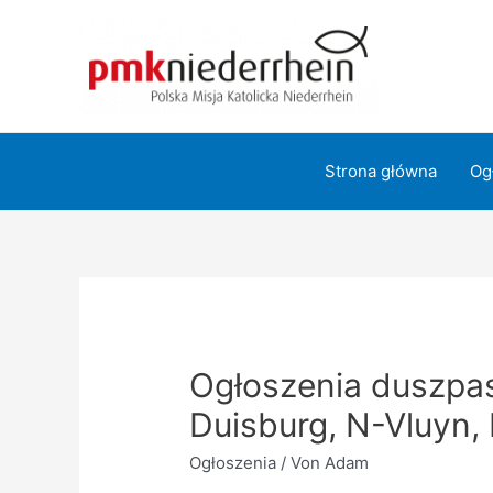
Zum
Inhalt
springen
Strona główna
Og
Ogłoszenia duszpas
Duisburg, N-Vluyn,
Ogłoszenia
/ Von
Adam