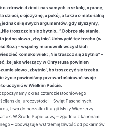
 o zdrowie dzieci i nas samych, o szkołę, o pracę,
a dzieci, o ojczyznę, o pokój, a także o materialną
cą jednak siłę swych argumentów, gdy słyszymy,
Nie troszczcie się zbytnio…”. Dobrze się stanie,
to jedno słowo „zbytnio”. Uchwycić też trzeba (w
ość Bożą – wspólny mianownik wszystkich
iedzieć komukolwiek: „Nie troszcz się zbytnio” –
eć, że jako wierzący w Chrystusa powinien
umie słowo „zbytnio”, bo troszczyć się trzeba.
kie życie powinniśmy przewartościować swoje
rto uczynić w Wielkim Poście.
rozpoczynamy okres czterdziestodniowego
cijańskiej uroczystości – Świąt Paschalnych.
kres, trwa do początku liturgii Mszy Wieczerzy
artek. W Środę Popielcową – zgodnie z kanonami
nego – obowiązuje wstrzemięźliwość od pokarmów