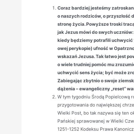
Coraz bardziej jesteśmy zatroskani:
o naszych rodziców, o przyszłość dl
stronę życia. Powyższe troski tra
jak Jezus mówi do swych uczniów: „
kiedy będziemy potrafili uchwycić 
owej perykopie) ufność w Opatrzn
wskazań Jezusa. Tak łatwo jest pow
o wiele trudniej pomóc mu zrozumi
uchwycić sens życia; być może zroz
Zabiegając zbytnio o swoje ziems
dążenia – ewangeliczny „reset” wa
W tym tygodniu Środą Popielcową 
przygotowania do największej chrześ
Wielki Post, bo tak nazywa się ten o
Pańskiej sprawowanej w Wielki Czw
1251-1252 Kodeksu Prawa Kanonicz