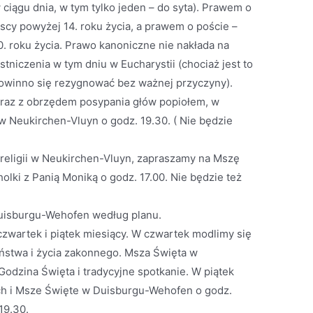
 w ciągu dnia, w tym tylko jeden – do syta). Prawem o
scy powyżej 14. roku życia, a prawem o poście –
. roku życia. Prawo kanoniczne nie nakłada na
niczenia w tym dniu w Eucharystii (chociaż jest to
powinno się rezygnować bez ważnej przyczyny).
raz z obrzędem posypania głów popiołem, w
w Neukirchen-Vluyn o godz. 19.30. ( Nie będzie
i religii w Neukirchen-Vluyn, zapraszamy na Mszę
olki z Panią Moniką o godz. 17.00. Nie będzie też
Duisburgu-Wehofen według planu.
zwartek i piątek miesiący. W czwartek modlimy się
ństwa i życia zakonnego. Msza Święta w
odzina Święta i tradycyjne spotkanie. W piątek
h i Msze Święte w Duisburgu-Wehofen o godz.
19.30.