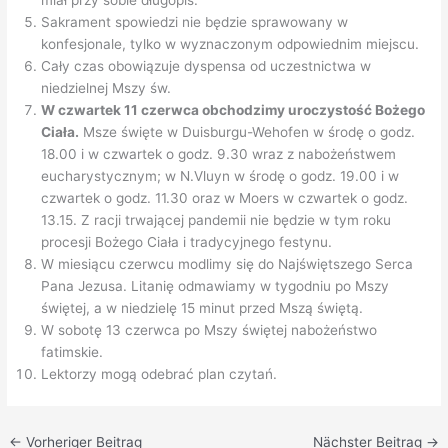
miał przy sobie długopis.
Sakrament spowiedzi nie będzie sprawowany w
konfesjonale, tylko w wyznaczonym odpowiednim miejscu.
Cały czas obowiązuje dyspensa od uczestnictwa w
niedzielnej Mszy św.
W czwartek 11 czerwca obchodzimy uroczystość Bożego
Ciała.
Msze święte w Duisburgu-Wehofen w środę o godz.
18.00 i w czwartek o godz. 9.30 wraz z nabożeństwem
eucharystycznym; w N.Vluyn w środę o godz. 19.00 i w
czwartek o godz. 11.30 oraz w Moers w czwartek o godz.
13.15. Z racji trwającej pandemii nie będzie w tym roku
procesji Bożego Ciała i tradycyjnego festynu.
W miesiącu czerwcu modlimy się do Najświętszego Serca
Pana Jezusa. Litanię odmawiamy w tygodniu po Mszy
świętej, a w niedzielę 15 minut przed Mszą świętą.
W sobotę 13 czerwca po Mszy świętej nabożeństwo
fatimskie.
Lektorzy mogą odebrać plan czytań.
←
Vorheriger Beitrag
Nächster Beitrag
→