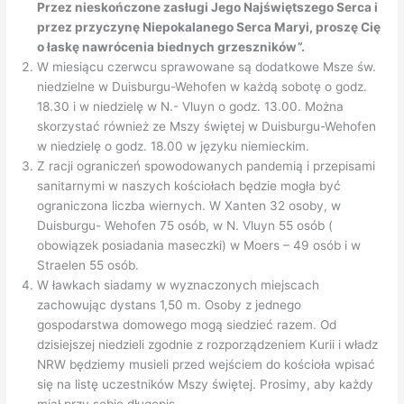
Przez nieskończone zasługi Jego Najświętszego Serca i
przez przyczynę Niepokalanego Serca Maryi, proszę Cię
o łaskę nawrócenia biednych grzeszników”.
W miesiącu czerwcu sprawowane są dodatkowe Msze św.
niedzielne w Duisburgu-Wehofen w każdą sobotę o godz.
18.30 i w niedzielę w N.- Vluyn o godz. 13.00. Można
skorzystać również ze Mszy świętej w Duisburgu-Wehofen
w niedzielę o godz. 18.00 w języku niemieckim.
Z racji ograniczeń spowodowanych pandemią i przepisami
sanitarnymi w naszych kościołach będzie mogła być
ograniczona liczba wiernych. W Xanten 32 osoby, w
Duisburgu- Wehofen 75 osób, w N. Vluyn 55 osób (
obowiązek posiadania maseczki) w Moers – 49 osób i w
Straelen 55 osób.
W ławkach siadamy w wyznaczonych miejscach
zachowując dystans 1,50 m. Osoby z jednego
gospodarstwa domowego mogą siedzieć razem. Od
dzisiejszej niedzieli zgodnie z rozporządzeniem Kurii i władz
NRW będziemy musieli przed wejściem do kościoła wpisać
się na listę uczestników Mszy świętej. Prosimy, aby każdy