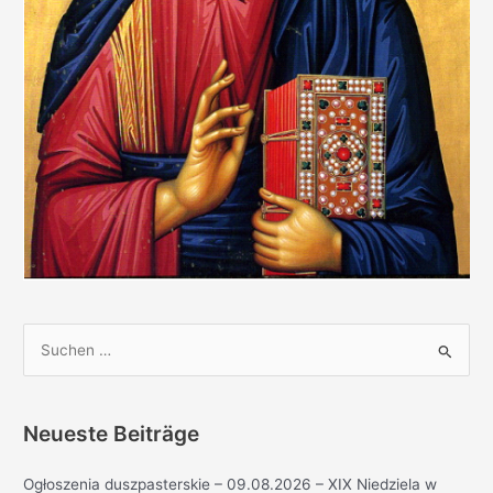
S
u
c
h
Neueste Beiträge
e
Ogłoszenia duszpasterskie – 09.08.2026 – XIX Niedziela w
n