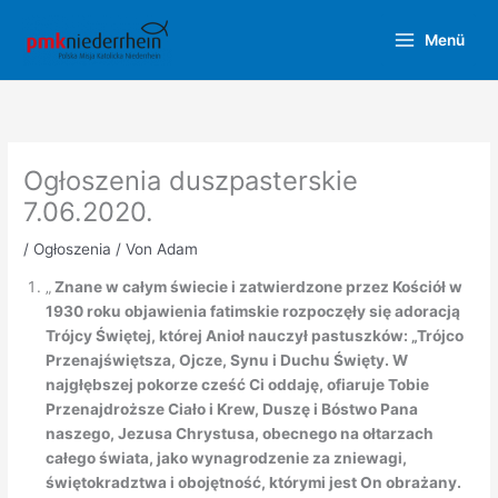
Zum
Inhalt
Menü
springen
Ogłoszenia duszpasterskie
7.06.2020.
/
Ogłoszenia
/ Von
Adam
„
Znane w całym świecie i zatwierdzone przez Kościół w
1930 roku objawienia fatimskie rozpoczęły się adoracją
Trójcy Świętej, której Anioł nauczył pastuszków: „Trójco
Przenajświętsza, Ojcze, Synu i Duchu Święty. W
najgłębszej pokorze cześć Ci oddaję, ofiaruje Tobie
Przenajdroższe Ciało i Krew, Duszę i Bóstwo Pana
naszego, Jezusa Chrystusa, obecnego na ołtarzach
całego świata, jako wynagrodzenie za zniewagi,
świętokradztwa i obojętność, którymi jest On obrażany.