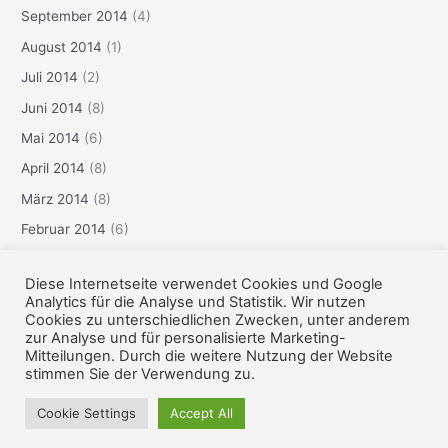
September 2014
(4)
August 2014
(1)
Juli 2014
(2)
Juni 2014
(8)
Mai 2014
(6)
April 2014
(8)
März 2014
(8)
Februar 2014
(6)
Januar 2014
(3)
Diese Internetseite verwendet Cookies und Google
Dezember 2013
(6)
Analytics für die Analyse und Statistik. Wir nutzen
Cookies zu unterschiedlichen Zwecken, unter anderem
zur Analyse und für personalisierte Marketing-
Mitteilungen. Durch die weitere Nutzung der Website
Copyright © 2026 pmkniederrhein | Präsentiert von
Astra-
stimmen Sie der Verwendung zu.
WordPress-Theme
Cookie Settings
Accept All