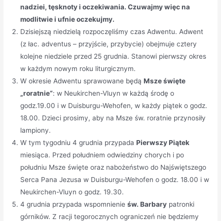
nadziei, tęsknoty i oczekiwania. Czuwajmy więc na
modlitwie i ufnie oczekujmy.
Dzisiejszą niedzielą rozpoczęliśmy czas Adwentu. Adwent
(z łac. adventus – przyjście, przybycie) obejmuje cztery
kolejne niedziele przed 25 grudnia. Stanowi pierwszy okres
w każdym nowym roku liturgicznym.
W okresie Adwentu sprawowane będą
Msze święte
„roratnie“
: w Neukirchen-Vluyn w każdą środę o
godz.19.00 i w Duisburgu-Wehofen, w każdy piątek o godz.
18.00. Dzieci prosimy, aby na Msze św. roratnie przynosiły
lampiony.
W tym tygodniu 4 grudnia przypada
Pierwszy Piątek
miesiąca. Przed południem odwiedziny chorych i po
południu Msze święte oraz nabożeństwo do Najświętszego
Serca Pana Jezusa w Duisburgu-Wehofen o godz. 18.00 i w
Neukirchen-Vluyn o godz. 19.30.
4 grudnia przypada wspomnienie
św. Barbary
patronki
górników. Z racji tegorocznych ograniczeń nie będziemy