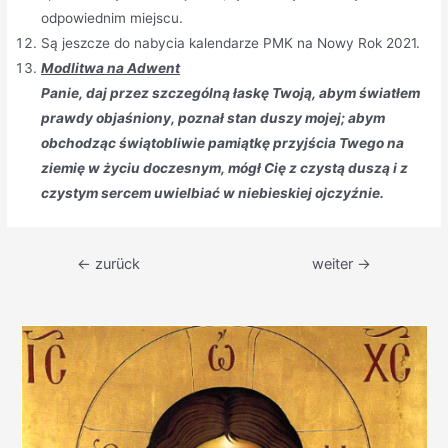
odpowiednim miejscu.
Są jeszcze do nabycia kalendarze PMK na Nowy Rok 2021.
Modlitwa na Adwent
Panie, daj przez szczególną łaskę Twoją, abym światłem
prawdy objaśniony, poznał stan duszy mojej; abym
obchodząc świątobliwie pamiątkę przyjścia Twego na
ziemię w życiu doczesnym, mógł Cię z czystą duszą i z
czystym sercem uwielbiać w niebieskiej ojczyźnie.
Beitragsnavigation
←
zurück
weiter
→