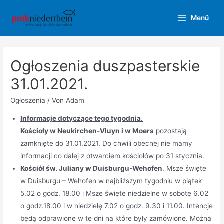
Zum
Menü
Inhalt
Main
springen
Menu
Ogłoszenia duszpasterskie
31.01.2021.
Ogłoszenia
/ Von
Adam
Informacje dotyczące tego tygodnia.
Kościoły w Neukirchen-Vluyn i w Moers
pozostają
zamknięte do 31.01.2021. Do chwili obecnej nie mamy
informacji co dalej z otwarciem kościołów po 31 stycznia.
Kościół św. Juliany w Duisburgu-Wehofen
. Msze święte
w Duisburgu – Wehofen w najbliższym tygodniu w piątek
5.02 o godz. 18.00 i Msze święte niedzielne w sobotę 6.02
o godz.18.00 i w niedzielę 7.02 o godz. 9.30 i 11.00. Intencje
będą odprawione w te dni na które były zamówione. Można