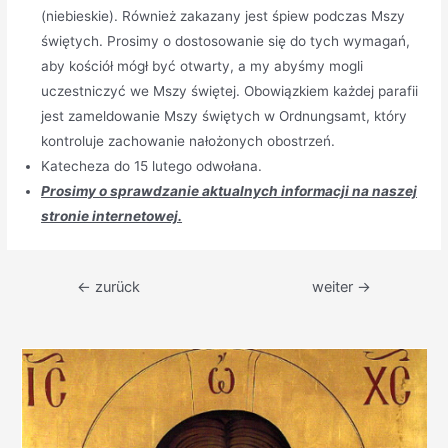
(niebieskie). Również zakazany jest śpiew podczas Mszy
świętych. Prosimy o dostosowanie się do tych wymagań,
aby kościół mógł być otwarty, a my abyśmy mogli
uczestniczyć we Mszy świętej. Obowiązkiem każdej parafii
jest zameldowanie Mszy świętych w Ordnungsamt, który
kontroluje zachowanie nałożonych obostrzeń.
Katecheza do 15 lutego odwołana.
Prosimy o sprawdzanie aktualnych informacji na naszej
stronie internetowej.
Beitragsnavigation
←
zurück
weiter
→