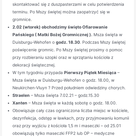
skontaktować się z duszpasterzami w celu potwierdzenia
terminu. Po Mszy świętej można zaopatrzyć się w
gromnice.
2.02 (wtorek) obchodzimy święto Ofiarowanie
Pańskiego ( Matki Bożej Gromnicznej ).
Msza święta w
Duisburgu-Wehofen o
godz. 18.30
. Podczas Mszy świętej
poświęcenie gromnic. Po Mszy świętej prosimy o pomoc
przy rozbieraniu szopki oraz w sprzątaniu kościoła z
dekoracji świątecznej.
W tym tygodniu przypada
Pierwszy Piątek Miesiąca
–
Msza święta w Duisburgu-Wehofen o godz. 18.00, w
Neukirchen-Vluyn ? Przed południem odwiedziny chorych.
Straelen
– Msza święta 7.02.21 – godz.15.30
Xanten
– Msza święta w każdą sobotę o godz. 18.00.
Obowiązuje cały czas ograniczona liczba miejsc w kościele,
dezynfekcja, odstęp w ławkach, przy przyjmowaniu komunii
oraz przy wyjściu z kościoła 1,5 m i maseczki – od 25.01
obowiązują tylko maseczki FFP2 lub OP – medyczne