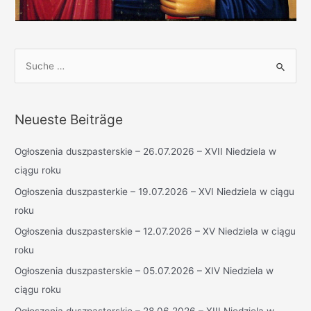
S
u
c
h
Neueste Beiträge
e
n
Ogłoszenia duszpasterskie – 26.07.2026 – XVII Niedziela w
n
ciągu roku
a
Ogłoszenia duszpasterkie – 19.07.2026 – XVI Niedziela w ciągu
c
roku
h
Ogłoszenia duszpasterskie – 12.07.2026 – XV Niedziela w ciągu
:
roku
Ogłoszenia duszpasterskie – 05.07.2026 – XIV Niedziela w
ciągu roku
Ogłoszenia duszpasterskie – 28.06.2026 – XIII Niedziela w