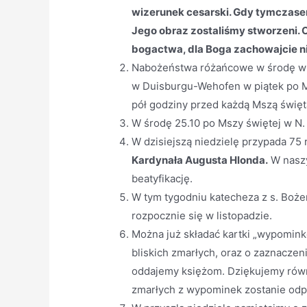
wizerunek cesarski. Gdy tymczase
Jego obraz zostaliśmy stworzeni. 
bogactwa, dla Boga zachowajcie ni
Nabożeństwa różańcowe w środę w N.
w Duisburgu-Wehofen w piątek po Ms
pół godziny przed każdą Mszą święt
W środę 25.10 po Mszy świętej w N. 
W dzisiejszą niedzielę przypada 75 
Kardynała Augusta Hlonda.
W naszy
beatyfikację.
W tym tygodniu katecheza z s. Boż
rozpocznie się w listopadzie.
Można już składać kartki „wypomink
bliskich zmarłych, oraz o zaznaczen
oddajemy księżom. Dziękujemy równi
zmarłych z wypominek zostanie odpr