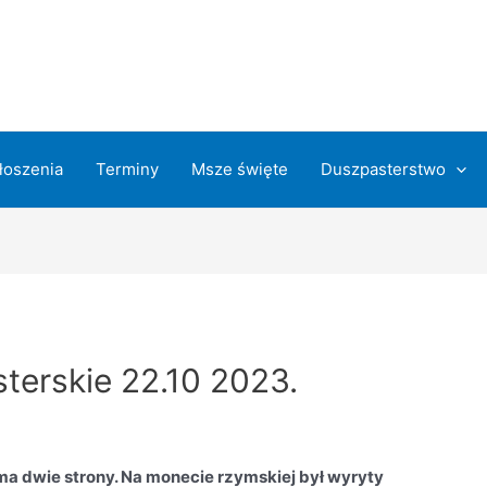
łoszenia
Terminy
Msze święte
Duszpasterstwo
terskie 22.10 2023.
ma dwie strony. Na monecie rzymskiej był wyryty