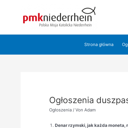
Zum
Inhalt
springen
Strona główna
Og
Ogłoszenia duszpas
Ogłoszenia
/ Von
Adam
Denar rzymski, jak każda moneta, 