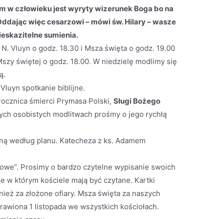
m w człowieku jest wyryty wizerunek Boga bo na
Oddając więc cesarzowi – mówi św. Hilary – wasze
eskazitelne sumienia.
 Vluyn o godz. 18.30 i Msza święta o godz. 19.00
zy świętej o godz. 18.00. W niedzielę modlimy się
ą.
Vluyn spotkanie biblijne.
rocznica śmierci Prymasa Polski,
Sługi Bożego
ch osobistych modlitwach prośmy o jego rychłą
eną według planu. Katecheza z ks. Adamem
owe”. Prosimy o bardzo czytelne wypisanie swoich
ie w którym kościele mają być czytane. Kartki
eż za złożone ofiary. Msza święta za naszych
awiona 1 listopada we wszystkich kościołach.