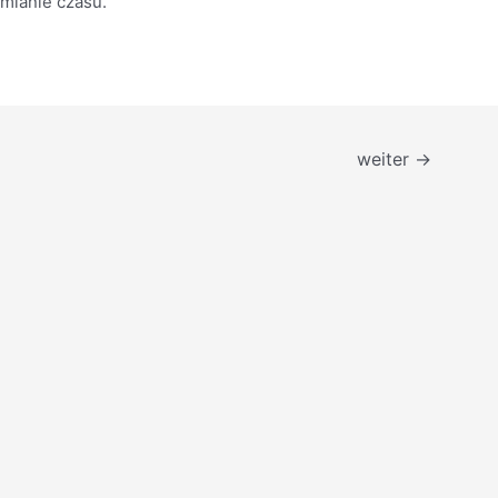
zmianie czasu.
weiter
→