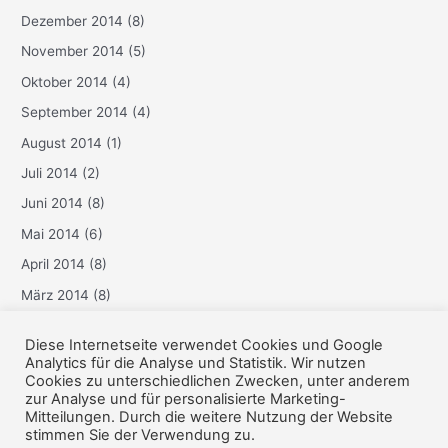
Dezember 2014
(8)
November 2014
(5)
Oktober 2014
(4)
September 2014
(4)
August 2014
(1)
Juli 2014
(2)
Juni 2014
(8)
Mai 2014
(6)
April 2014
(8)
März 2014
(8)
Februar 2014
(6)
Diese Internetseite verwendet Cookies und Google
Januar 2014
(3)
Analytics für die Analyse und Statistik. Wir nutzen
Cookies zu unterschiedlichen Zwecken, unter anderem
Dezember 2013
(6)
zur Analyse und für personalisierte Marketing-
Mitteilungen. Durch die weitere Nutzung der Website
stimmen Sie der Verwendung zu.