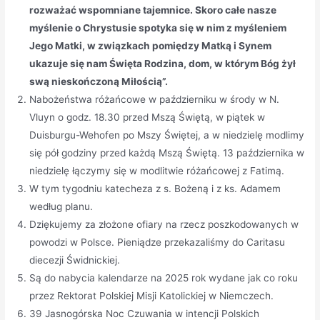
rozważać wspomniane tajemnice. Skoro całe nasze
myślenie o Chrystusie spotyka się w nim z myśleniem
Jego Matki, w związkach pomiędzy Matką i Synem
ukazuje się nam Święta Rodzina, dom, w którym Bóg żył
swą nieskończoną Miłością”.
Nabożeństwa różańcowe w październiku w środy w N.
Vluyn o godz. 18.30 przed Mszą Świętą, w piątek w
Duisburgu-Wehofen po Mszy Świętej, a w niedzielę modlimy
się pół godziny przed każdą Mszą Świętą. 13 października w
niedzielę łączymy się w modlitwie różańcowej z Fatimą.
W tym tygodniu katecheza z s. Bożeną i z ks. Adamem
według planu.
Dziękujemy za złożone ofiary na rzecz poszkodowanych w
powodzi w Polsce. Pieniądze przekazaliśmy do Caritasu
diecezji Świdnickiej.
Są do nabycia kalendarze na 2025 rok wydane jak co roku
przez Rektorat Polskiej Misji Katolickiej w Niemczech.
39 Jasnogórska Noc Czuwania w intencji Polskich