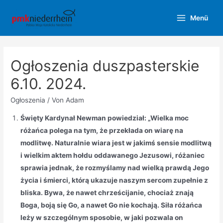
Zum
Menü
Inhalt
Main
springen
Menu
Ogłoszenia duszpasterskie
6.10. 2024.
Ogłoszenia
/ Von
Adam
Święty Kardynał Newman powiedział: „Wielka moc
różańca polega na tym, że przekłada on wiarę na
modlitwę. Naturalnie wiara jest w jakimś sensie modlitwą
i wielkim aktem hołdu oddawanego Jezusowi, różaniec
sprawia jednak, że rozmyślamy nad wielką prawdą Jego
życia i śmierci, którą ukazuje naszym sercom zupełnie z
bliska. Bywa, że nawet chrześcijanie, chociaż znają
Boga, boją się Go, a nawet Go nie kochają. Siła różańca
leży w szczególnym sposobie, w jaki pozwala on