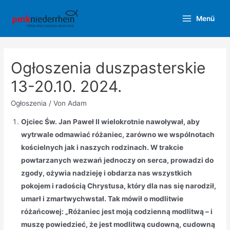
Zum
Menü
Inhalt
Main
springen
Menu
Ogłoszenia duszpasterskie
13-20.10. 2024.
Ogłoszenia
/ Von
Adam
Ojciec Św. Jan Paweł II wielokrotnie nawoływał, aby
wytrwale odmawiać różaniec, zarówno we wspólnotach
kościelnych jak i naszych rodzinach. W trakcie
powtarzanych wezwań jednoczy on serca, prowadzi do
zgody, ożywia nadzieję i obdarza nas wszystkich
pokojem i radością Chrystusa, który dla nas się narodził,
umarł i zmartwychwstał. Tak mówił o modlitwie
różańcowej: „Różaniec jest moją codzienną modlitwą – i
muszę powiedzieć, że jest modlitwą cudowną, cudowną