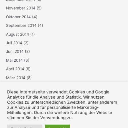
November 2014
(5)
Oktober 2014
(4)
September 2014
(4)
August 2014
(1)
Juli 2014
(2)
Juni 2014
(8)
Mai 2014
(6)
April 2014
(8)
März 2014
(8)
Februar 2014
(6)
Diese Internetseite verwendet Cookies und Google
Januar 2014
(3)
Analytics für die Analyse und Statistik. Wir nutzen
Cookies zu unterschiedlichen Zwecken, unter anderem
Dezember 2013
(6)
zur Analyse und für personalisierte Marketing-
Mitteilungen. Durch die weitere Nutzung der Website
stimmen Sie der Verwendung zu.
Copyright © 2026 pmkniederrhein | Powered by
Astra-WordPress-