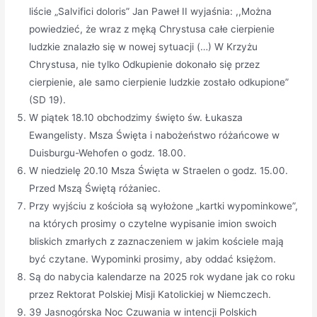
liście „Salvifici doloris” Jan Paweł II wyjaśnia: ,,Można
powiedzieć, że wraz z męką Chrystusa całe cierpienie
ludzkie znalazło się w nowej sytuacji (…) W Krzyżu
Chrystusa, nie tylko Odkupienie dokonało się przez
cierpienie, ale samo cierpienie ludzkie zostało odkupione”
(SD 19).
W piątek 18.10 obchodzimy święto św. Łukasza
Ewangelisty. Msza Święta i nabożeństwo różańcowe w
Duisburgu-Wehofen o godz. 18.00.
W niedzielę 20.10 Msza Święta w Straelen o godz. 15.00.
Przed Mszą Świętą różaniec.
Przy wyjściu z kościoła są wyłożone „kartki wypominkowe”,
na których prosimy o czytelne wypisanie imion swoich
bliskich zmarłych z zaznaczeniem w jakim kościele mają
być czytane. Wypominki prosimy, aby oddać księżom.
Są do nabycia kalendarze na 2025 rok wydane jak co roku
przez Rektorat Polskiej Misji Katolickiej w Niemczech.
39 Jasnogórska Noc Czuwania w intencji Polskich