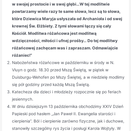
w swojej prostocie i w swej głębi…W tej modlitwie
powtarzamy wiele razy te same słowa, lecz są to słowa,
które Dziewica Maryja usłyszała od Archanioła i od swej
krewnej Św. Elżbiety. Z tymi słowami łączy się cały
Kościół. Modlitwa różańcowa jest modlitwą
wdzięczności, miłości i ufnej prośby… Do tej modlitwy
różańcowej zachęcam was i zapraszam. Odmawiajcie
różaniec!”
Nabożeństwa różańcowe w październiku w środy w N.
Vluyn o godz. 18.30 przed Mszą Świętą, w piątek w
Duisburgu-Wehofen po Mszy Świętej, a w niedzielę modlimy
się pół godziny przed każdą Mszą Świętą.
Katecheza dla dzieci i młodzieży rozpocznie się po feriach
jesiennych.
W dniu dzisiejszym 13 października obchodzimy XXIV Dzień
Papieski pod hasłem „Jan Paweł II. Ewangelia starości i
cierpienia”. Ból i cierpienie zarówno fizyczne, jak i duchowe,
stanowiły szczególny rys życia i posługi Karola Wojtyły. W